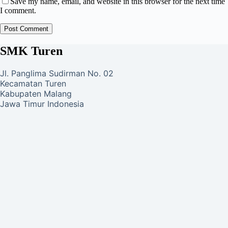
Save my name, email, and website in this browser for the next time
I comment.
Post Comment
SMK Turen
Jl. Panglima Sudirman No. 02
Kecamatan Turen
Kabupaten Malang
Jawa Timur Indonesia