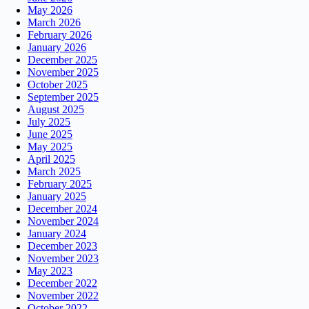
May 2026
March 2026
February 2026
January 2026
December 2025
November 2025
October 2025
September 2025
August 2025
July 2025
June 2025
May 2025
April 2025
March 2025
February 2025
January 2025
December 2024
November 2024
January 2024
December 2023
November 2023
May 2023
December 2022
November 2022
October 2022