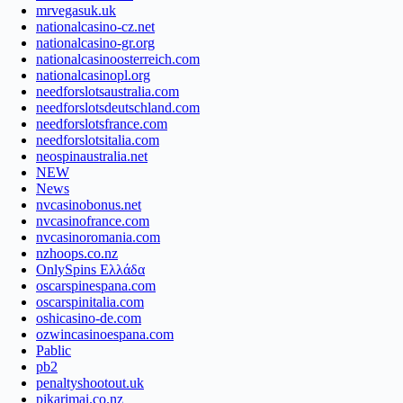
mrvegasuk.uk
nationalcasino-cz.net
nationalcasino-gr.org
nationalcasinoosterreich.com
nationalcasinopl.org
needforslotsaustralia.com
needforslotsdeutschland.com
needforslotsfrance.com
needforslotsitalia.com
neospinaustralia.net
NEW
News
nvcasinobonus.net
nvcasinofrance.com
nvcasinoromania.com
nzhoops.co.nz
OnlySpins Ελλάδα
oscarspinespana.com
oscarspinitalia.com
oshicasino-de.com
ozwincasinoespana.com
Pablic
pb2
penaltyshootout.uk
pikarimai.co.nz