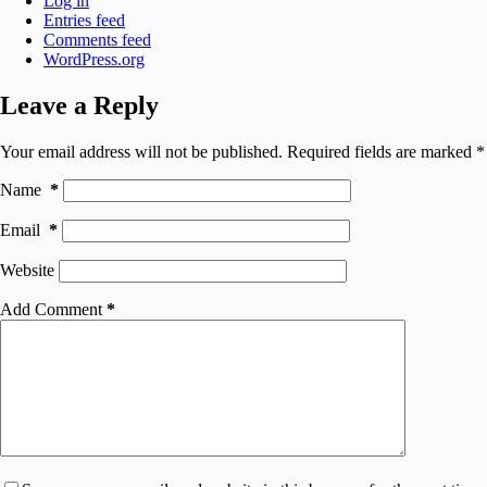
Log in
Entries feed
Comments feed
WordPress.org
Leave a Reply
Your email address will not be published.
Required fields are marked
*
Name
*
Email
*
Website
Add Comment
*