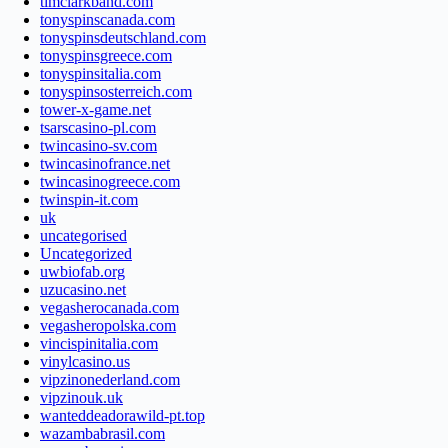
timclarkband.com
tonyspinscanada.com
tonyspinsdeutschland.com
tonyspinsgreece.com
tonyspinsitalia.com
tonyspinsosterreich.com
tower-x-game.net
tsarscasino-pl.com
twincasino-sv.com
twincasinofrance.net
twincasinogreece.com
twinspin-it.com
uk
uncategorised
Uncategorized
uwbiofab.org
uzucasino.net
vegasherocanada.com
vegasheropolska.com
vincispinitalia.com
vinylcasino.us
vipzinonederland.com
vipzinouk.uk
wanteddeadorawild-pt.top
wazambabrasil.com