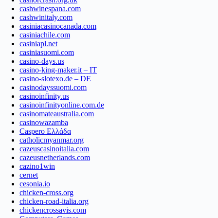
cashwinespana.com
cashwinitaly.com
casiniacasinocanada.com
casiniachile.com
casiniapl.net
casiniasuomi.com
casino-days.us
casino-king-maker.it – IT
casino-slotexo.de – DE
casinodayssuomi.com
casinoinfinity.us
casinoinfinityonline.com.de
casinomateaustralia.com
casinowazamba
Caspero Ελλάδα
catholicmyanmar.org
cazeuscasinoitalia.com
cazeusnetherlands.com
cazino1win
cernet
cesonia.io
chicken-cross.org
chicken-road-italia.org
chickencrossavis.com