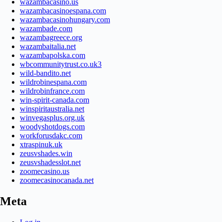
wazambacasino.us
wazambacasinoespana.com
wazambacasinohungary.com
wazambade.com
wazambagreece.org
wazambaitalia.net
wazambapolska.com
wbcommunitytrust.co.uk3
wild-bandito.net
wildrobinespana.com
wildrobinfrance.com
win-spirit-canada.com
winspiritaustralia.net
winvegasplus.org.uk
woodyshotdogs.com
workforusdakc.com
xtraspinuk.uk
zeusvshades.win
zeusvshadesslot.net
zoomecasino.us
zoomecasinocanada.net
Meta