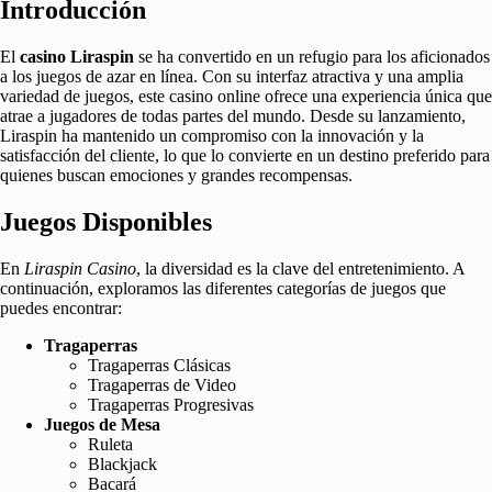
Introducción
El
casino Liraspin
se ha convertido en un refugio para los aficionados
a los juegos de azar en línea. Con su interfaz atractiva y una amplia
variedad de juegos, este casino online ofrece una experiencia única que
atrae a jugadores de todas partes del mundo. Desde su lanzamiento,
Liraspin ha mantenido un compromiso con la innovación y la
satisfacción del cliente, lo que lo convierte en un destino preferido para
quienes buscan emociones y grandes recompensas.
Juegos Disponibles
En
Liraspin Casino
, la diversidad es la clave del entretenimiento. A
continuación, exploramos las diferentes categorías de juegos que
puedes encontrar:
Tragaperras
Tragaperras Clásicas
Tragaperras de Video
Tragaperras Progresivas
Juegos de Mesa
Ruleta
Blackjack
Bacará