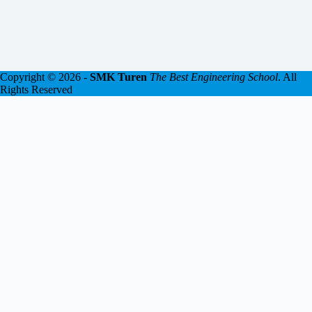
Copyright © 2026 -
SMK Turen
The Best Engineering School
. All
Rights Reserved