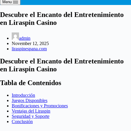
Menu
Descubre el Encanto del Entretenimiento
en Liraspin Casino
admin
November 12, 2025
liraspinespana.com
Descubre el Encanto del Entretenimiento
en Liraspin Casino
Tabla de Contenidos
Introducción
Juegos Disponibles
Bonificaciones y Promociones
Ventajas del Liraspin
Seguridad y Soporte
Conclusión