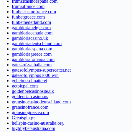
frumzicasinoespana.com
frumzifrance.com
funbetcasinofrance.com
funbetgreece.com
funbetnederland.com
gambloriabelgie.com
gambloriacanada.com
gambloriacasino.uk
gambloriadeutschland.com
gambloriaespana.com
gambloriagreece.com
gambloriaromania.com
gates-of-valhalla.com
gatesofolympus-superscatter.net
gatesofolympus1000.win
geheimeschnatterei
getpicpal.com
goldenbetcasinosite.uk
goldenstarcasino.us
gransinocasinodeutschland.com
gransinofrance.com
gransinogreece.com
Greatspin gr
hellspin-casino-australia.org
highflybetaustralia.com