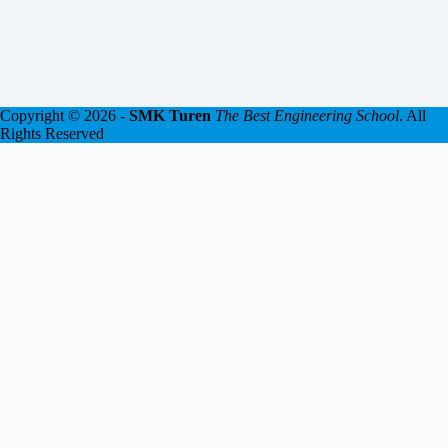
Copyright © 2026 -
SMK Turen
The Best Engineering School
. All
Rights Reserved