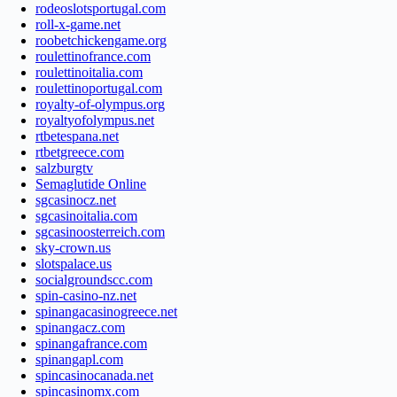
rodeoslotsportugal.com
roll-x-game.net
roobetchickengame.org
roulettinofrance.com
roulettinoitalia.com
roulettinoportugal.com
royalty-of-olympus.org
royaltyofolympus.net
rtbetespana.net
rtbetgreece.com
salzburgtv
Semaglutide Online
sgcasinocz.net
sgcasinoitalia.com
sgcasinoosterreich.com
sky-crown.us
slotspalace.us
socialgroundscc.com
spin-casino-nz.net
spinangacasinogreece.net
spinangacz.com
spinangafrance.com
spinangapl.com
spincasinocanada.net
spincasinomx.com