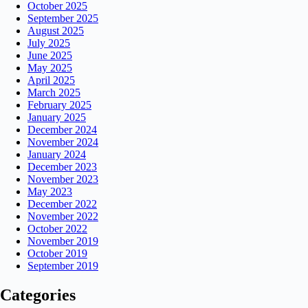
October 2025
September 2025
August 2025
July 2025
June 2025
May 2025
April 2025
March 2025
February 2025
January 2025
December 2024
November 2024
January 2024
December 2023
November 2023
May 2023
December 2022
November 2022
October 2022
November 2019
October 2019
September 2019
Categories