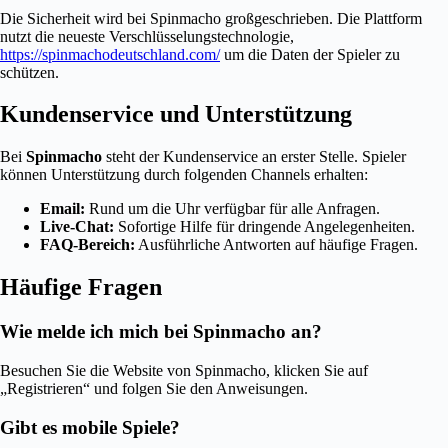
Die Sicherheit wird bei Spinmacho großgeschrieben. Die Plattform
nutzt die neueste Verschlüsselungstechnologie,
https://spinmachodeutschland.com/
um die Daten der Spieler zu
schützen.
Kundenservice und Unterstützung
Bei
Spinmacho
steht der Kundenservice an erster Stelle. Spieler
können Unterstützung durch folgenden Channels erhalten:
Email:
Rund um die Uhr verfügbar für alle Anfragen.
Live-Chat:
Sofortige Hilfe für dringende Angelegenheiten.
FAQ-Bereich:
Ausführliche Antworten auf häufige Fragen.
Häufige Fragen
Wie melde ich mich bei Spinmacho an?
Besuchen Sie die Website von Spinmacho, klicken Sie auf
„Registrieren“ und folgen Sie den Anweisungen.
Gibt es mobile Spiele?