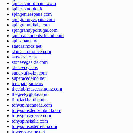
spincasinoromania.com
spincasinouk.uk
spingenieespana.com
spingrannyespana.com
spingrannyitaly.com
spingrannyportugal.com
spinmachodeutschland.com
spinsmama.net
starcasinocz.net
starcasinofrance.com
staycasino.us
stonevegas-de.com
stonevegas.us
super-ufa-slot.com
superacedemo.net
teenpattigame.us
theclubhousecasinonz.com
thegeekyglobe.com
timclarkband.com
tonyspinscanada.com
tonyspinsdeutschland.com
tonyspinsgreece.com
tonyspinsitalia.com
tonyspinsosterreich.com
tower-x-game.net