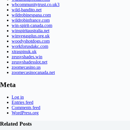
wbcommunitytrust.co.uk3
wild-bandito.net
wildrobinespana.com
wildrobinfrance.com
win-spirit-canada.com
winspiritaustralia.net
winvegasplus.org.uk
woodyshotdogs.com
workforusdakc.com
xtraspinuk.uk
zeusvshades.win
zeusvshadesslot.net
zoomecasino.us
zoomecasinocanada.net
Meta
Log in
Entries feed
Comments feed
WordPress.org
Related Posts