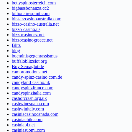
bettyspinosterreich.com
bigbassbonanza.cc2
billionairespinit.com
bitstarzcasinoaustralia.com
bizzo-casino-australia.net
bizzo-casino.us
bizzocasinocz.net
bizzocasinogreece.net
Blitz
blog
buendnisgegenrassismus
buffaloblitzslot.org
Buy Semaglutide
campromotions.net
candy-spinz-casino.com.de
candyland-casino.uk
candyspinzfrance.com
candyspinzitalia.com
cashorcrash.org.uk
cashwinespana.com
cashwinitaly.com
casiniacasinocanada.com
casiniachile.com
casiniapl.net
casiniasuomi.com