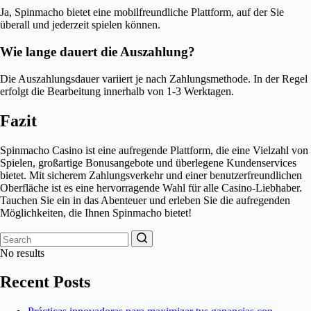
Ja, Spinmacho bietet eine mobilfreundliche Plattform, auf der Sie
überall und jederzeit spielen können.
Wie lange dauert die Auszahlung?
Die Auszahlungsdauer variiert je nach Zahlungsmethode. In der Regel
erfolgt die Bearbeitung innerhalb von 1-3 Werktagen.
Fazit
Spinmacho Casino ist eine aufregende Plattform, die eine Vielzahl von
Spielen, großartige Bonusangebote und überlegene Kundenservices
bietet. Mit sicherem Zahlungsverkehr und einer benutzerfreundlichen
Oberfläche ist es eine hervorragende Wahl für alle Casino-Liebhaber.
Tauchen Sie ein in das Abenteuer und erleben Sie die aufregenden
Möglichkeiten, die Ihnen Spinmacho bietet!
No results
Recent Posts