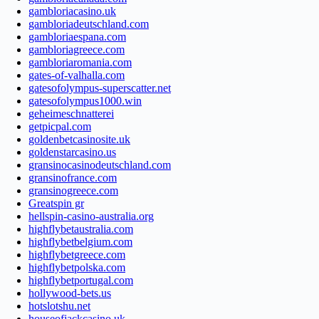
gambloriacasino.uk
gambloriadeutschland.com
gambloriaespana.com
gambloriagreece.com
gambloriaromania.com
gates-of-valhalla.com
gatesofolympus-superscatter.net
gatesofolympus1000.win
geheimeschnatterei
getpicpal.com
goldenbetcasinosite.uk
goldenstarcasino.us
gransinocasinodeutschland.com
gransinofrance.com
gransinogreece.com
Greatspin gr
hellspin-casino-australia.org
highflybetaustralia.com
highflybetbelgium.com
highflybetgreece.com
highflybetpolska.com
highflybetportugal.com
hollywood-bets.us
hotslotshu.net
houseofjackcasino.uk