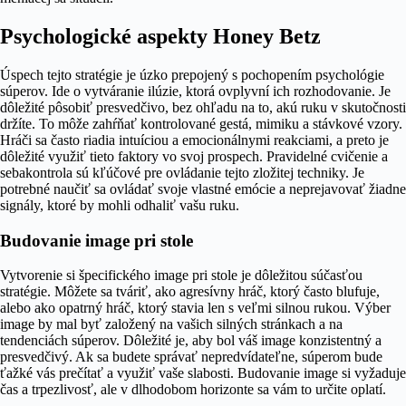
Psychologické aspekty Honey Betz
Úspech tejto stratégie je úzko prepojený s pochopením psychológie
súperov. Ide o vytváranie ilúzie, ktorá ovplyvní ich rozhodovanie. Je
dôležité pôsobiť presvedčivo, bez ohľadu na to, akú ruku v skutočnosti
držíte. To môže zahŕňať kontrolované gestá, mimiku a stávkové vzory.
Hráči sa často riadia intuíciou a emocionálnymi reakciami, a preto je
dôležité využiť tieto faktory vo svoj prospech. Pravidelné cvičenie a
sebakontrola sú kľúčové pre ovládanie tejto zložitej techniky. Je
potrebné naučiť sa ovládať svoje vlastné emócie a neprejavovať žiadne
signály, ktoré by mohli odhaliť vašu ruku.
Budovanie image pri stole
Vytvorenie si špecifického image pri stole je dôležitou súčasťou
stratégie. Môžete sa tváriť, ako agresívny hráč, ktorý často blufuje,
alebo ako opatrný hráč, ktorý stavia len s veľmi silnou rukou. Výber
image by mal byť založený na vašich silných stránkach a na
tendenciách súperov. Dôležité je, aby bol váš image konzistentný a
presvedčivý. Ak sa budete správať nepredvídateľne, súperom bude
ťažké vás prečítať a využiť vaše slabosti. Budovanie image si vyžaduje
čas a trpezlivosť, ale v dlhodobom horizonte sa vám to určite oplatí.