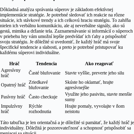
Dôkladná analýza správania súperov je základom efektívnej
implementácie stratégie. Je potrebné sledovať ich reakcie na rôzne
situácie, ich stávkové trendy a ich celkovú hraciu stratégiu. To zahŕňa
nielen ich verbálnu komunikáciu, ale aj neverbálne signály, ako sú
gestá, mimika a držanie tela. Zaznamenávanie si informácií o súperoch
v priebehu hry vám umožní lepšie predvídať ich ťahy a prispôsobiť
svoju stratégiu. Je dôležité si uvedomiť, že každý hráč má svoje
špecifické tendencie a slabosti, a preto je potrebné pristupovať ku
každému súperovi individuálne.
Hráč
Tendencia
Ako reagovať
Agresívny
Časté blufovanie
Stavte vyššie, preverte jeho silu
hráč
Zriedkavé
Skúste ho oklamať, hrajte
Opatrný hráč
blufovanie
agresívnejšie
Využite jeho pasivitu, stavte menšie
Pasívny hráč
Často checkuje
sumy
Impulzívny
Rýchle
Hrajte pomaly, vyvolajte v ňom
hráč
rozhodnutia
neistotu
Táto tabuľka je len orientačná a je dôležité si pamätať, že každý hráč je
individuálny. Dôležitá je pozorovateľnosť a schopnosť prispôsobiť sa
meniacej sa situácii.