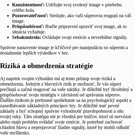
Konzistentnosť:
Udržujte svoj zvolený image v priebehu
celého kola.
Pozorovateľnosť:
Sledujte, ako vaši súperovia reagujú na váš
image.
Prispôsobivosť:
Buďte pripravení upraviť svoj image, ak to
situácia vyžaduje.
Sebakontrola:
Ovládajte svoje emócie a neverbálne signály.
Správne nastavenie image je kľúčové pre manipuláciu so súpermi a
dosiahnutie lepších výsledkov v hre.
Riziká a obmedzenia stratégie
Aj napriek svojim výhodám má aj tento prístup svoje riziká a
obmedzenia. Jedným z hlavných rizík je možnosť, že vás súperi
prečítajú a začnú reagovať na vaše taktiky. Je dôležité byť flexibilný a
prispôsobovať svoju stratégiu v závislosti od správania súperov.
Ďalším rizikom je prehnané spoliehanie sa na psychologický aspekt a
zanedbávanie základných princípov hry. Je dôležité mať pevné
základy a byť schopný správne vyhodnotiť pravdepobnosti a silu
svojej ruky. Táto stratégia nie je vhodná pre hráčov, ktorí sú nervózni
alebo majú problém ovládať svoje emócie. Je potrebné zachovať
chladnú hlavu a neprejavovať žiadne signály, ktoré by mohli odhaliť
vaše myšlienky.