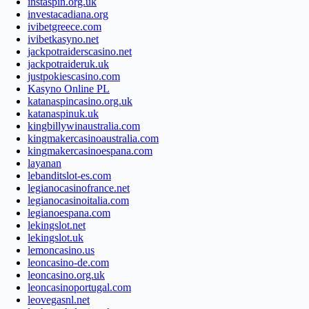
instaspin.org.uk
investacadiana.org
ivibetgreece.com
ivibetkasyno.net
jackpotraiderscasino.net
jackpotraideruk.uk
justpokiescasino.com
Kasyno Online PL
katanaspincasino.org.uk
katanaspinuk.uk
kingbillywinaustralia.com
kingmakercasinoaustralia.com
kingmakercasinoespana.com
layanan
lebanditslot-es.com
legianocasinofrance.net
legianocasinoitalia.com
legianoespana.com
lekingslot.net
lekingslot.uk
lemoncasino.us
leoncasino-de.com
leoncasino.org.uk
leoncasinoportugal.com
leovegasnl.net