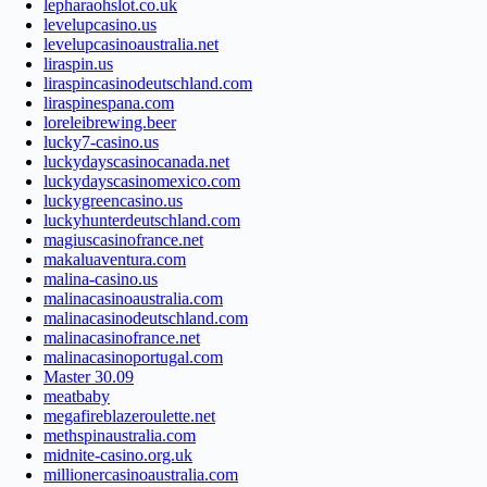
lepharaohslot.co.uk
levelupcasino.us
levelupcasinoaustralia.net
liraspin.us
liraspincasinodeutschland.com
liraspinespana.com
loreleibrewing.beer
lucky7-casino.us
luckydayscasinocanada.net
luckydayscasinomexico.com
luckygreencasino.us
luckyhunterdeutschland.com
magiuscasinofrance.net
makaluaventura.com
malina-casino.us
malinacasinoaustralia.com
malinacasinodeutschland.com
malinacasinofrance.net
malinacasinoportugal.com
Master 30.09
meatbaby
megafireblazeroulette.net
methspinaustralia.com
midnite-casino.org.uk
millionercasinoaustralia.com