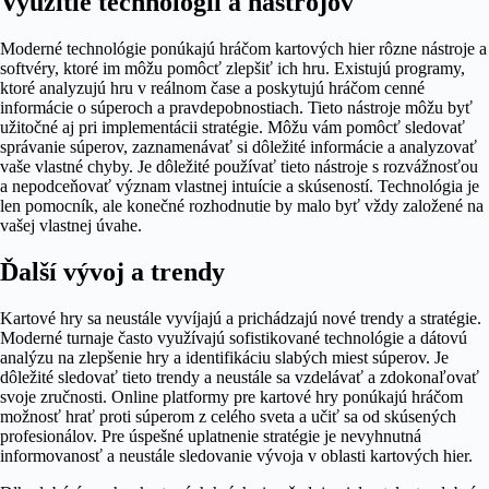
Využitie technológií a nástrojov
Moderné technológie ponúkajú hráčom kartových hier rôzne nástroje a
softvéry, ktoré im môžu pomôcť zlepšiť ich hru. Existujú programy,
ktoré analyzujú hru v reálnom čase a poskytujú hráčom cenné
informácie o súperoch a pravdepobnostiach. Tieto nástroje môžu byť
užitočné aj pri implementácii stratégie. Môžu vám pomôcť sledovať
správanie súperov, zaznamenávať si dôležité informácie a analyzovať
vaše vlastné chyby. Je dôležité používať tieto nástroje s rozvážnosťou
a nepodceňovať význam vlastnej intuície a skúseností. Technológia je
len pomocník, ale konečné rozhodnutie by malo byť vždy založené na
vašej vlastnej úvahe.
Ďalší vývoj a trendy
Kartové hry sa neustále vyvíjajú a prichádzajú nové trendy a stratégie.
Moderné turnaje často využívajú sofistikované technológie a dátovú
analýzu na zlepšenie hry a identifikáciu slabých miest súperov. Je
dôležité sledovať tieto trendy a neustále sa vzdelávať a zdokonaľovať
svoje zručnosti. Online platformy pre kartové hry ponúkajú hráčom
možnosť hrať proti súperom z celého sveta a učiť sa od skúsených
profesionálov. Pre úspešné uplatnenie stratégie je nevyhnutná
informovanosť a neustále sledovanie vývoja v oblasti kartových hier.