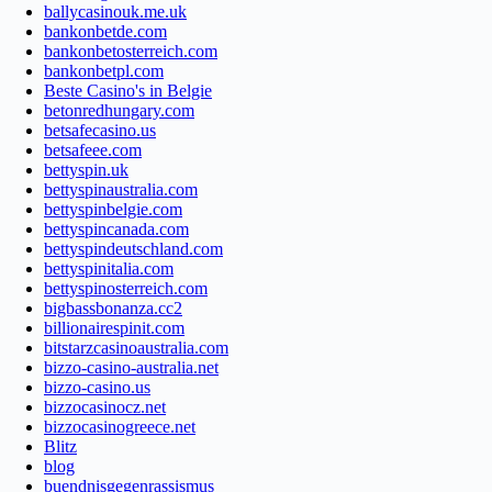
ballycasinouk.me.uk
bankonbetde.com
bankonbetosterreich.com
bankonbetpl.com
Beste Casino's in Belgie
betonredhungary.com
betsafecasino.us
betsafeee.com
bettyspin.uk
bettyspinaustralia.com
bettyspinbelgie.com
bettyspincanada.com
bettyspindeutschland.com
bettyspinitalia.com
bettyspinosterreich.com
bigbassbonanza.cc2
billionairespinit.com
bitstarzcasinoaustralia.com
bizzo-casino-australia.net
bizzo-casino.us
bizzocasinocz.net
bizzocasinogreece.net
Blitz
blog
buendnisgegenrassismus