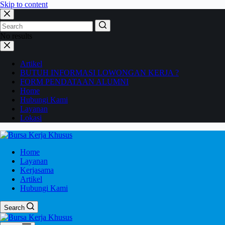
Skip to content
No results
Artikel
BUTUH INFORMASI LOWONGAN KERJA ?
FORM PENDATAAN ALUMNI
Home
Hubungi Kami
Layanan
Lokasi
Home
Layanan
Kerjasama
Artikel
Hubungi Kami
Search