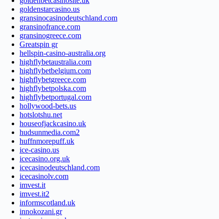
goldenbetcasinosite.uk
goldenstarcasino.us
gransinocasinodeutschland.com
gransinofrance.com
gransinogreece.com
Greatspin gr
hellspin-casino-australia.org
highflybetaustralia.com
highflybetbelgium.com
highflybetgreece.com
highflybetpolska.com
highflybetportugal.com
hollywood-bets.us
hotslotshu.net
houseofjackcasino.uk
hudsunmedia.com2
huffnmorepuff.uk
ice-casino.us
icecasino.org.uk
icecasinodeutschland.com
icecasinolv.com
imvest.it
imvest.it2
informscotland.uk
innokozani.gr