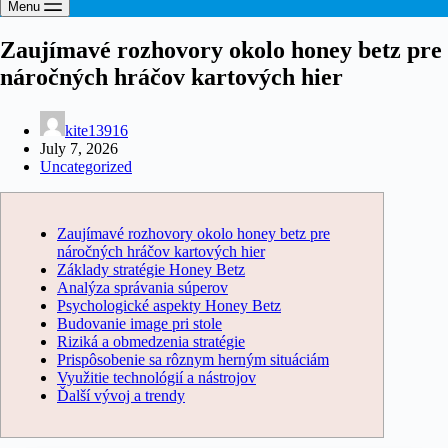
Menu
Zaujímavé rozhovory okolo honey betz pre
náročných hráčov kartových hier
kite13916
July 7, 2026
Uncategorized
Zaujímavé rozhovory okolo honey betz pre
náročných hráčov kartových hier
Základy stratégie Honey Betz
Analýza správania súperov
Psychologické aspekty Honey Betz
Budovanie image pri stole
Riziká a obmedzenia stratégie
Prispôsobenie sa rôznym herným situáciám
Využitie technológií a nástrojov
Ďalší vývoj a trendy