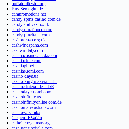
buffaloblitzslot.org
Buy Semaglutide
campromotions.net
candy-spinz-casino.com.de
candyland-casino.uk
candyspinzfrance.com
candyspinzitalia.com
cashorcrash.org.uk
cashwinespana.com
cashwinitaly.com
casiniacasinocanada.com
casiniachile.com
casiniapl.net
casiniasuomi.com
casino-days.us
casino-king-maker.it – IT
casino-slotexo.de – DE
casinodayssuomi.com
casinoinfinity.us
casinoinfinityonline.com.de
casinomateaustralia.com
casinowazamba
Caspero Ελλάδα
catholicmyanmar.org
cazeuscasinoitalia.com