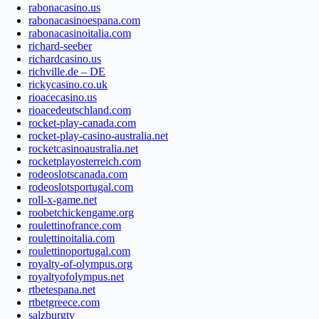
rabonacasino.us
rabonacasinoespana.com
rabonacasinoitalia.com
richard-seeber
richardcasino.us
richville.de – DE
rickycasino.co.uk
rioacecasino.us
rioacedeutschland.com
rocket-play-canada.com
rocket-play-casino-australia.net
rocketcasinoaustralia.net
rocketplayosterreich.com
rodeoslotscanada.com
rodeoslotsportugal.com
roll-x-game.net
roobetchickengame.org
roulettinofrance.com
roulettinoitalia.com
roulettinoportugal.com
royalty-of-olympus.org
royaltyofolympus.net
rtbetespana.net
rtbetgreece.com
salzburgtv