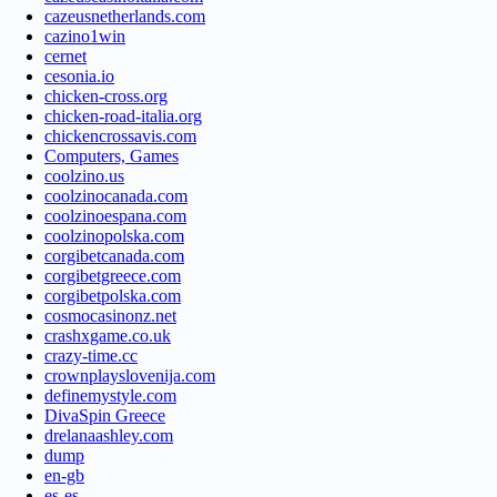
cazeusnetherlands.com
cazino1win
cernet
cesonia.io
chicken-cross.org
chicken-road-italia.org
chickencrossavis.com
Computers, Games
coolzino.us
coolzinocanada.com
coolzinoespana.com
coolzinopolska.com
corgibetcanada.com
corgibetgreece.com
corgibetpolska.com
cosmocasinonz.net
crashxgame.co.uk
crazy-time.cc
crownplayslovenija.com
definemystyle.com
DivaSpin Greece
drelanaashley.com
dump
en-gb
es-es