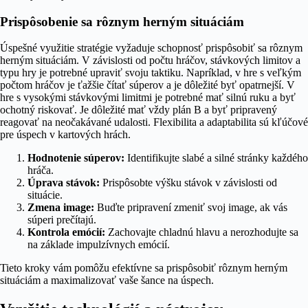
Prispôsobenie sa rôznym herným situáciám
Úspešné využitie stratégie vyžaduje schopnosť prispôsobiť sa rôznym
herným situáciám. V závislosti od počtu hráčov, stávkových limitov a
typu hry je potrebné upraviť svoju taktiku. Napríklad, v hre s veľkým
počtom hráčov je ťažšie čítať súperov a je dôležité byť opatrnejší. V
hre s vysokými stávkovými limitmi je potrebné mať silnú ruku a byť
ochotný riskovať. Je dôležité mať vždy plán B a byť pripravený
reagovať na neočakávané udalosti. Flexibilita a adaptabilita sú kľúčové
pre úspech v kartových hrách.
Hodnotenie súperov:
Identifikujte slabé a silné stránky každého
hráča.
Úprava stávok:
Prispôsobte výšku stávok v závislosti od
situácie.
Zmena image:
Buďte pripravení zmeniť svoj image, ak vás
súperi prečítajú.
Kontrola emócií:
Zachovajte chladnú hlavu a nerozhodujte sa
na základe impulzívnych emócií.
Tieto kroky vám pomôžu efektívne sa prispôsobiť rôznym herným
situáciám a maximalizovať vaše šance na úspech.