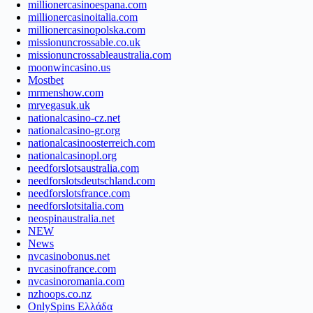
millionercasinoespana.com
millionercasinoitalia.com
millionercasinopolska.com
missionuncrossable.co.uk
missionuncrossableaustralia.com
moonwincasino.us
Mostbet
mrmenshow.com
mrvegasuk.uk
nationalcasino-cz.net
nationalcasino-gr.org
nationalcasinoosterreich.com
nationalcasinopl.org
needforslotsaustralia.com
needforslotsdeutschland.com
needforslotsfrance.com
needforslotsitalia.com
neospinaustralia.net
NEW
News
nvcasinobonus.net
nvcasinofrance.com
nvcasinoromania.com
nzhoops.co.nz
OnlySpins Ελλάδα