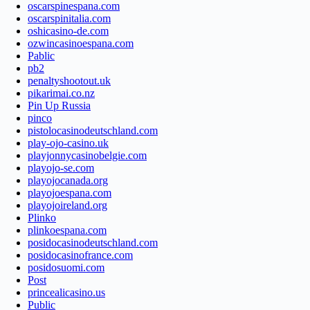
oscarspinespana.com
oscarspinitalia.com
oshicasino-de.com
ozwincasinoespana.com
Pablic
pb2
penaltyshootout.uk
pikarimai.co.nz
Pin Up Russia
pinco
pistolocasinodeutschland.com
play-ojo-casino.uk
playjonnycasinobelgie.com
playojo-se.com
playojocanada.org
playojoespana.com
playojoireland.org
Plinko
plinkoespana.com
posidocasinodeutschland.com
posidocasinofrance.com
posidosuomi.com
Post
princealicasino.us
Public