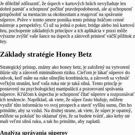
Je dôležité zdôrazniť, že úspech v kartových hrách nevyžaduje len
dobrú pamäť a schopnosť počítať pravdepodobnosti, ale aj schopnosť
prispôsobiť sa meniacim sa okolnostiam a reagovať na správanie
súperov. Práve v tomto smere ponúka tento prístup hráčom cenné
nástroje a perspektívy. Či už sa jedná o poker, bridge alebo inú kartovú
hru, pochopenie základných princípov a ich aplikácia v praxi môže
výrazne zvýšiť vaše šance na úspech a zároveň priniesť väčší pôžitok z
hry.
Základy stratégie Honey Betz
Strategický prístup, známy ako honey betz, je založený na vytvorení
ilúzie sily a zároveň minimálnom riziku. Cieľom je lákať súperov do
stávok, keď máte na ruke silnejšiu kombináciu, a zároveň sa vyhnúť
veľkým stratám, keď vaša ruka nie je taká silná. Tento princíp je
postavený na psychologickej manipulácii a pozorovaní správania
súperov. Kľúčom k úspechu je schopnosť čítať súperov a rozpoznávať
ich tendencie. Napríklad, ak viete, že súper často blufuje, môžete
využiť túto informáciu vo svoj prospech a staviť vyššiu sumu, čím ho
prinútite, aby sa vzdal. Na druhej strane, ak viete, že súper je opatrný,
môžete sa pokúsiť ho oklamať tým, že sa budete tváriť, ako keby ste
mali veľmi silnú ruku, a tak ho prinútite, aby zaplatil.
Analýza správania súperov