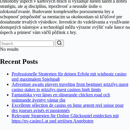
Dlhodobý úspech v kartových hrách si vyžaduje nielen talent a dobrú
stratégiu, ale aj disciplínu, trpezlivosť a neustále úsilie o
zdokonaľovanie. Budovanie komplexného porozumenia hry a
schopnosť prispôsobiť sa meniacim sa okolnostiam sú kľúčové pre
dosiahnutie trvalých výsledkov. Investície do vzdelávania a využívanie
dostupných nástrojov a technológií môžu výrazne zvýšiť vaše šance na
úspech a priniesť vám väčší pôžitok z hry.
No results
Recent Posts
Professionelle Strategien für deinen Erfolg mit winbeatz casino
und maximalem Spielspaß
Adventure awaits players traveling from beginner grizzlys quest
casino stakes to grizzlys quest casinos high limits
Fantastiska vyer längs en slingrande chicken road och
spännande äventyr väntar dig
Excellente sélection de casino en ligne argent reel suisse pour
des joueurs avisés et passionnés
Relevante Strategien für Online Glücksspiel entdecken mit
https://nv-casino1.at und seriösen Angeboten