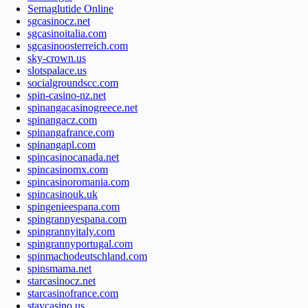
Semaglutide Online
sgcasinocz.net
sgcasinoitalia.com
sgcasinoosterreich.com
sky-crown.us
slotspalace.us
socialgroundscc.com
spin-casino-nz.net
spinangacasinogreece.net
spinangacz.com
spinangafrance.com
spinangapl.com
spincasinocanada.net
spincasinomx.com
spincasinoromania.com
spincasinouk.uk
spingenieespana.com
spingrannyespana.com
spingrannyitaly.com
spingrannyportugal.com
spinmachodeutschland.com
spinsmama.net
starcasinocz.net
starcasinofrance.com
staycasino.us