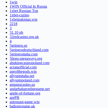
1win
1WIN Official In Russia
1xbet Russian Top
1xbet-cazino
1xbetpakistan.win
2218
3
31.10 pb
32redcasino.org.uk
4
5gringos.us
5gringosdeutschland.com
5gringositalia.com
5lions-megaways.org
abukingcasinopoland.com
acrataofficial.com
ageofthegods.win
allyspinitalia.net
allyspinpoland.com
amunracasino.us
andarbaharonlinegame.net
apple-of-fortune.org
aprPB
astronaut-game.win
ballonixgame.uk