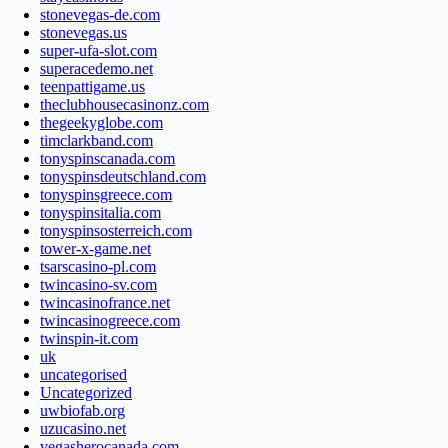
stonevegas-de.com
stonevegas.us
super-ufa-slot.com
superacedemo.net
teenpattigame.us
theclubhousecasinonz.com
thegeekyglobe.com
timclarkband.com
tonyspinscanada.com
tonyspinsdeutschland.com
tonyspinsgreece.com
tonyspinsitalia.com
tonyspinsosterreich.com
tower-x-game.net
tsarscasino-pl.com
twincasino-sv.com
twincasinofrance.net
twincasinogreece.com
twinspin-it.com
uk
uncategorised
Uncategorized
uwbiofab.org
uzucasino.net
vegasherocanada.com