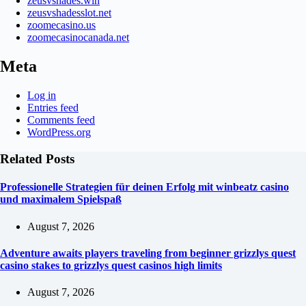
zeusvshades.win
zeusvshadesslot.net
zoomecasino.us
zoomecasinocanada.net
Meta
Log in
Entries feed
Comments feed
WordPress.org
Related Posts
Professionelle Strategien für deinen Erfolg mit winbeatz casino
und maximalem Spielspaß
August 7, 2026
Adventure awaits players traveling from beginner grizzlys quest
casino stakes to grizzlys quest casinos high limits
August 7, 2026