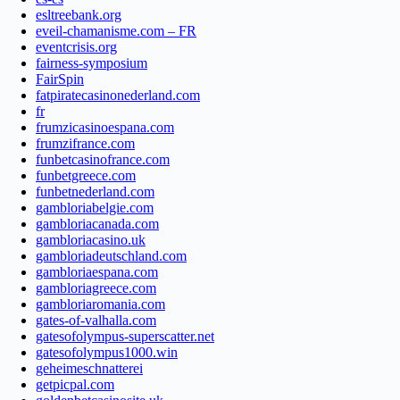
esltreebank.org
eveil-chamanisme.com – FR
eventcrisis.org
fairness-symposium
FairSpin
fatpiratecasinonederland.com
fr
frumzicasinoespana.com
frumzifrance.com
funbetcasinofrance.com
funbetgreece.com
funbetnederland.com
gambloriabelgie.com
gambloriacanada.com
gambloriacasino.uk
gambloriadeutschland.com
gambloriaespana.com
gambloriagreece.com
gambloriaromania.com
gates-of-valhalla.com
gatesofolympus-superscatter.net
gatesofolympus1000.win
geheimeschnatterei
getpicpal.com