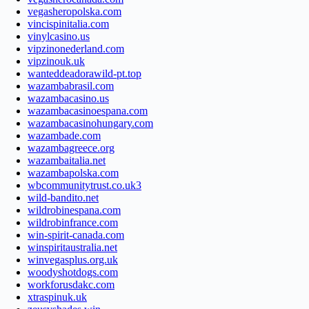
vegasheropolska.com
vincispinitalia.com
vinylcasino.us
vipzinonederland.com
vipzinouk.uk
wanteddeadorawild-pt.top
wazambabrasil.com
wazambacasino.us
wazambacasinoespana.com
wazambacasinohungary.com
wazambade.com
wazambagreece.org
wazambaitalia.net
wazambapolska.com
wbcommunitytrust.co.uk3
wild-bandito.net
wildrobinespana.com
wildrobinfrance.com
win-spirit-canada.com
winspiritaustralia.net
winvegasplus.org.uk
woodyshotdogs.com
workforusdakc.com
xtraspinuk.uk