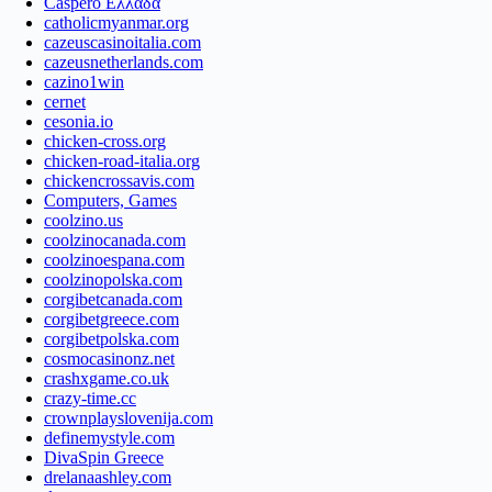
Caspero Ελλάδα
catholicmyanmar.org
cazeuscasinoitalia.com
cazeusnetherlands.com
cazino1win
cernet
cesonia.io
chicken-cross.org
chicken-road-italia.org
chickencrossavis.com
Computers, Games
coolzino.us
coolzinocanada.com
coolzinoespana.com
coolzinopolska.com
corgibetcanada.com
corgibetgreece.com
corgibetpolska.com
cosmocasinonz.net
crashxgame.co.uk
crazy-time.cc
crownplayslovenija.com
definemystyle.com
DivaSpin Greece
drelanaashley.com