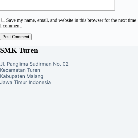
Save my name, email, and website in this browser for the next time
I comment.
Post Comment
SMK Turen
Jl. Panglima Sudirman No. 02
Kecamatan Turen
Kabupaten Malang
Jawa Timur Indonesia