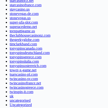
starcasinocz.net
starcasinofrance.com
staycasino.us
stonevegas-de.com
stonevegas.us
super-ufa-slot.com
superacedemo.net
teenpattigame.us
theclubhousecasinonz.com
thegeekyglobe.com
timclarkband.com
tonyspinscanada.com
tonyspinsdeutschland.com
tonyspinsgreece.com
tonyspinsitalia.com
tonyspinsosterreich.com
tower-x-game.net
tsarscasino-pl.com
twincasino-sv.com
twincasinofrance.net
twincasinogreece.com
twinspin-it.com
uk
uncategorised
Uncategorized