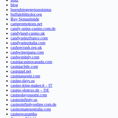
Blitz
blog
buendnisgegenrassismus
buffaloblitzslot.org
Buy Semaglutide
campromotions.net
candy-spinz-casino.com.de
candyland-casino.uk
candyspinzfrance.com
candyspinzitalia.com
cashorcrash.org.uk
cashwinespana.com
cashwinitaly.com
casiniacasinocanada.com
casiniachile.com
casiniapl.net
casiniasuomi.com
casino-days.us
casino-king-maker.it – IT
casino-slotexo.de – DE
casinodayssuomi.com
casinoinfinity.us
casinoinfinityonline.com.de
casinomateaustralia.com
casinowazamba