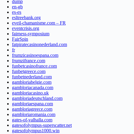
dump
en-gb
es-es
esltreebank.org
eveil-chamanisme.com – FR
eventcrisis.org
fairness-symposium
FairSpin
fatpiratecasinonederland.com
fr
frumzicasinoespana.com
frumzifrance.com
funbetcasinofrance.com
funbetgreece.com
funbetnederland.com
gambloriabelgie.com
gambloriacanada.com
gambloriacasino.uk
gambloriadeutschland.com
gambloriaespana.com
gambloriagreece.com
gambloriaromania.com
gates-of-valhalla.com
gatesofolympus-superscatter.net
gatesofolympus1000.win