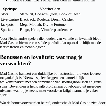
Speciale spellen zoals bingo, krasloten en virtuele sporten
Speltype
Voorbeelden
Slots
Starburst, Gonzo’s Quest, Book of Dead
Live Casino
Blackjack, Roulette, Dream Catcher
Jackpots
Mega Moolah, Divine Fortune
Specials
Bingo, Keno, Virtuele paardenraces
Voor Nederlandse spelers die houden van variatie en kwaliteit biedt
Mad Casino hiermee een solide portfolio dat up-to-date blijft met de
laatste trends en technologieën.
Bonussen en loyaliteit: wat mag je
verwachten?
Mad Casino hanteert een duidelijke bonusstructuur die voor iedereen
toegankelijk is. Nieuwe spelers krijgen een aantrekkelijk
welkomstpakket met een combinatie van stortingsbonussen en gratis
spins. Bovendien is het loyaltyprogramma opgebouwd uit meerdere
niveaus, waarbij je steeds meer voordelen krijgt naarmate je vaker
speelt.
Wat de bonusvoorwaarden betreft, onderscheidt Mad Casino zich door