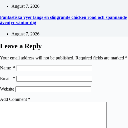
August 7, 2026
Fantastiska vyer längs en slingrande chicken road och spännande
äventyr väntar dig
August 7, 2026
Leave a Reply
Your email address will not be published.
Required fields are marked
*
Name
*
Email
*
Website
Add Comment
*