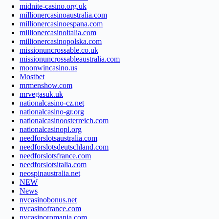
midnite-casino.org.uk
millionercasinoaustralia.com
millionercasinoespana.com
millionercasinoitalia.com
millionercasinopolska.com
missionuncrossable.co.uk
missionuncrossableaustralia.com
moonwincasino.us
Mostbet
mrmenshow.com
mrvegasuk.uk
nationalcasino-cz.net
nationalcasino-gr.org
nationalcasinoosterreich.com
nationalcasinopl.org
needforslotsaustralia.com
needforslotsdeutschland.com
needforslotsfrance.com
needforslotsitalia.com
neospinaustralia.net
NEW
News
nvcasinobonus.net
nvcasinofrance.com
nvcasinoromania.com