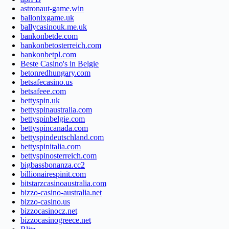
astronaut-game.win
ballonixgame.uk
ballycasinouk.me.uk
bankonbetde.com
bankonbetosterreich.com
bankonbetpl.com
Beste Casino's in Belgie
betonredhungary.com
betsafecasino.us
betsafeee.com
bettyspin.uk
bettyspinaustralia.com
bettyspinbelgie.com
bettyspincanada.com
bettyspindeutschland.com
bettyspinitalia.com
bettyspinosterreich.com
bigbassbonanza.cc2
billionairespinit.com
bitstarzcasinoaustralia.com
bizzo-casino-australia.net
bizzo-casino.us
bizzocasinocz.net
bizzocasinogreece.net