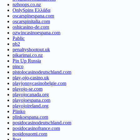
nzhoops.co.nz
OnlySpins Ελλάδα
oscarspinespana.com
oscarspinitalia.com
oshicasino-de.com
ozwincasinoespana.com
Pablic
pb2
penaltyshootout.uk
pikarimai.co.nz
Pin Up Russia
pinco
pistolocasinodeutschland.com
play-ojo-casino.uk
playjonnycasinobelgie.com
playojo-se.com
playojocanada.org
playojoespana.com
playojoireland.org
Plinko
plinkoespana.com
posidocasinodeutschland.com
posidocasinofrance.com
posidosuomi.com
Post