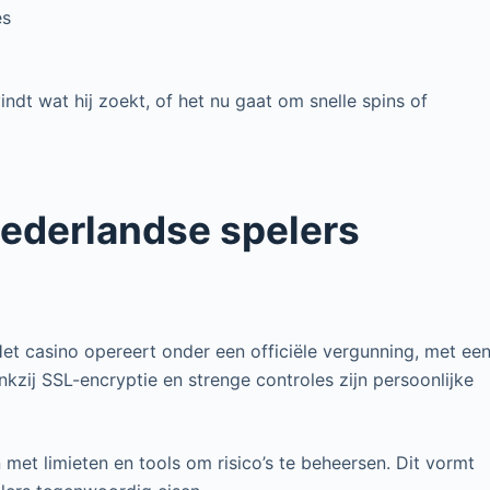
es
indt wat hij zoekt, of het nu gaat om snelle spins of
ederlandse spelers
 Het casino opereert onder een officiële vergunning, met ee
ankzij SSL-encryptie en strenge controles zijn persoonlijke
 met limieten en tools om risico’s te beheersen. Dit vormt