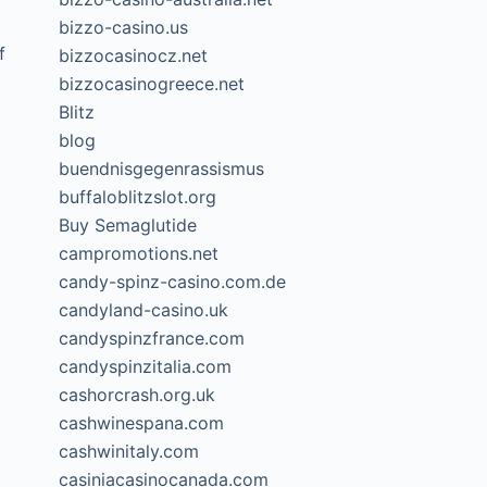
bizzo-casino.us
f
bizzocasinocz.net
bizzocasinogreece.net
Blitz
blog
buendnisgegenrassismus
buffaloblitzslot.org
Buy Semaglutide
campromotions.net
candy-spinz-casino.com.de
candyland-casino.uk
candyspinzfrance.com
candyspinzitalia.com
cashorcrash.org.uk
cashwinespana.com
cashwinitaly.com
casiniacasinocanada.com