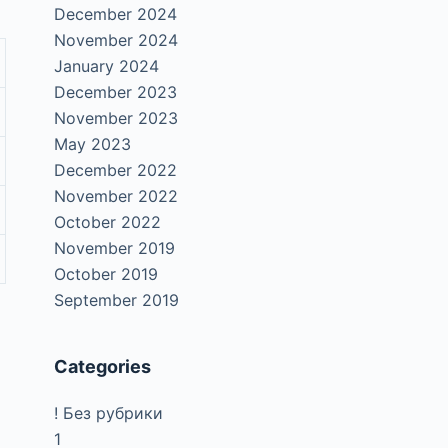
December 2024
November 2024
January 2024
December 2023
November 2023
May 2023
December 2022
November 2022
October 2022
November 2019
October 2019
September 2019
Categories
! Без рубрики
1