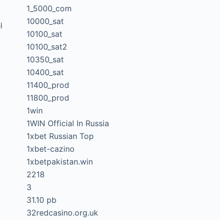
1_5000_com
10000_sat
l
10100_sat
10100_sat2
10350_sat
10400_sat
11400_prod
11800_prod
1win
1WIN Official In Russia
1xbet Russian Top
1xbet-cazino
1xbetpakistan.win
2218
3
31.10 pb
32redcasino.org.uk