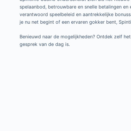
spelaanbod, betrouwbare en snelle betalingen en e
verantwoord speelbeleid en aantrekkelijke bonuss
je nu net begint of een ervaren gokker bent, Spin
Benieuwd naar de mogelijkheden? Ontdek zelf he
gesprek van de dag is.