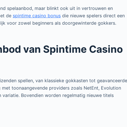
end spelaanbod, maar blinkt ook uit in vertrouwen en
met de
spintime casino bonus
die nieuwe spelers direct een
lijk voor zowel beginners als doorgewinterde gokkers.
nbod van Spintime Casino
uizenden spellen, van klassieke gokkasten tot geavanceerd
g met toonaangevende providers zoals NetEnt, Evolution
 variatie. Bovendien worden regelmatig nieuwe titels