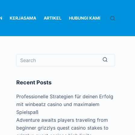
N
KERJASAMA
ARTIKEL
HUBUNGI KAMI
No
results
Recent Posts
Professionelle Strategien für deinen Erfolg
mit winbeatz casino und maximalem
Spielspaß
Adventure awaits players traveling from
beginner grizzlys quest casino stakes to