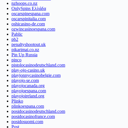
nzhoops.co.nz
OnlySpins Ελλάδα
oscarspinespana.com
oscarspinitalia.com
oshicasino-de.com
ozwincasinoespana.com
Pablic
pb2
penaltyshootout.uk
pikarimai.co.nz
Pin Up Russia
pinco
pistolocasinodeutschland.com
play-ojo-casino.uk
playjonnycasinobelgie.com
playojo-se.com
playojocanada.org
playojoespana.com
playojoireland.org
Plinko
plinkoespana.com
posidocasinodeutschland.com
posidocasinofrance.com
posidosuomi.com
Post