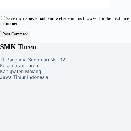
Save my name, email, and website in this browser for the next time
I comment.
Post Comment
SMK Turen
Jl. Panglima Sudirman No. 02
Kecamatan Turen
Kabupaten Malang
Jawa Timur Indonesia