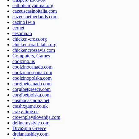
catholicmyanmar.org
cazeuscasinoitalia.com
cazeusnetherlands.com
cazino1win
cernet
cesonia.io
chicken-cross.org
chicken-road-italia.org
chickencrossavis.com
Computers, Games
coolzino.us
coolzinocanada.com
coolzinoespana.com
coolzinopolska.com
corgibetcanada.com
corgibetgreece.com
corgibetpolska.com
cosmocasinonz.net
crashxgame.co.uk
crazy-time.cc
crownplayslovenija.com
definemystyle.com
DivaSpin Greece
drelanaashley.com