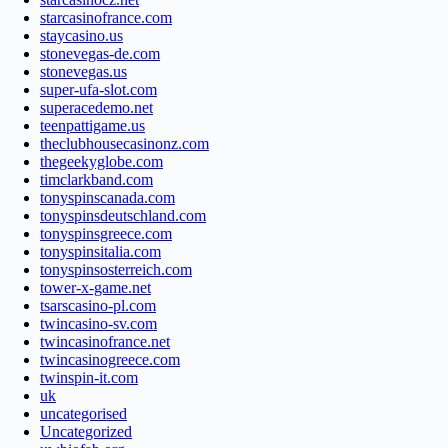
starcasinofrance.com
staycasino.us
stonevegas-de.com
stonevegas.us
super-ufa-slot.com
superacedemo.net
teenpattigame.us
theclubhousecasinonz.com
thegeekyglobe.com
timclarkband.com
tonyspinscanada.com
tonyspinsdeutschland.com
tonyspinsgreece.com
tonyspinsitalia.com
tonyspinsosterreich.com
tower-x-game.net
tsarscasino-pl.com
twincasino-sv.com
twincasinofrance.net
twincasinogreece.com
twinspin-it.com
uk
uncategorised
Uncategorized