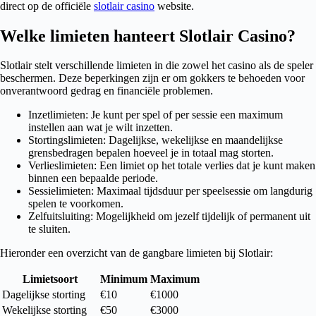
direct op de officiële
slotlair casino
website.
Welke limieten hanteert Slotlair Casino?
Slotlair stelt verschillende limieten in die zowel het casino als de speler
beschermen. Deze beperkingen zijn er om gokkers te behoeden voor
onverantwoord gedrag en financiële problemen.
Inzetlimieten: Je kunt per spel of per sessie een maximum
instellen aan wat je wilt inzetten.
Stortingslimieten: Dagelijkse, wekelijkse en maandelijkse
grensbedragen bepalen hoeveel je in totaal mag storten.
Verlieslimieten: Een limiet op het totale verlies dat je kunt maken
binnen een bepaalde periode.
Sessielimieten: Maximaal tijdsduur per speelsessie om langdurig
spelen te voorkomen.
Zelfuitsluiting: Mogelijkheid om jezelf tijdelijk of permanent uit
te sluiten.
Hieronder een overzicht van de gangbare limieten bij Slotlair:
Limietsoort
Minimum
Maximum
Dagelijkse storting
€10
€1000
Wekelijkse storting
€50
€3000