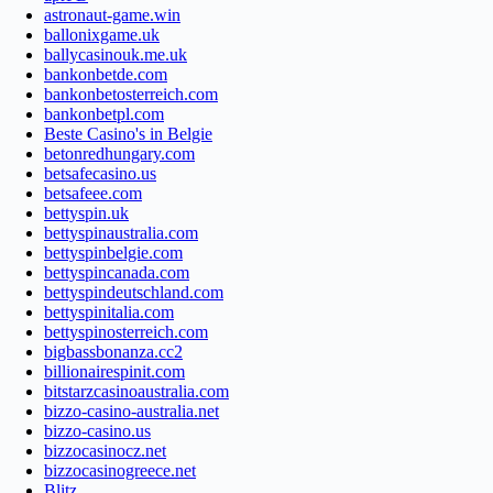
astronaut-game.win
ballonixgame.uk
ballycasinouk.me.uk
bankonbetde.com
bankonbetosterreich.com
bankonbetpl.com
Beste Casino's in Belgie
betonredhungary.com
betsafecasino.us
betsafeee.com
bettyspin.uk
bettyspinaustralia.com
bettyspinbelgie.com
bettyspincanada.com
bettyspindeutschland.com
bettyspinitalia.com
bettyspinosterreich.com
bigbassbonanza.cc2
billionairespinit.com
bitstarzcasinoaustralia.com
bizzo-casino-australia.net
bizzo-casino.us
bizzocasinocz.net
bizzocasinogreece.net
Blitz