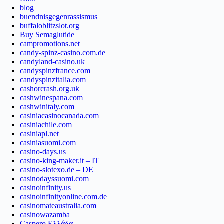
blog
buendnisgegenrassismus
buffaloblitzslot.org
Buy Semaglutide
campromotions.net
candy-spinz-casino.com.de
candyland-casino.uk
candyspinzfrance.com
candyspinzitalia.com
cashorcrash.org.uk
cashwinespana.com
cashwinitaly.com
casiniacasinocanada.com
casiniachile.com
casiniapl.net
casiniasuomi.com
casino-days.us
casino-king-maker.it – IT
casino-slotexo.de – DE
casinodayssuomi.com
casinoinfinity.us
casinoinfinityonline.com.de
casinomateaustralia.com
casinowazamba
Caspero Ελλάδα