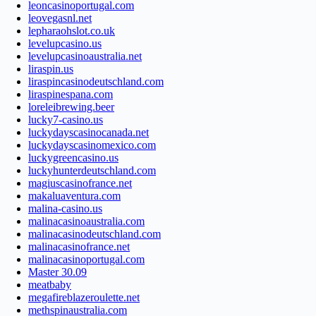
leoncasinoportugal.com
leovegasnl.net
lepharaohslot.co.uk
levelupcasino.us
levelupcasinoaustralia.net
liraspin.us
liraspincasinodeutschland.com
liraspinespana.com
loreleibrewing.beer
lucky7-casino.us
luckydayscasinocanada.net
luckydayscasinomexico.com
luckygreencasino.us
luckyhunterdeutschland.com
magiuscasinofrance.net
makaluaventura.com
malina-casino.us
malinacasinoaustralia.com
malinacasinodeutschland.com
malinacasinofrance.net
malinacasinoportugal.com
Master 30.09
meatbaby
megafireblazeroulette.net
methspinaustralia.com