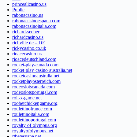
princealicasino.us
Public
rabonacasino.us
rabonacasinoespana.com
rabonacasinoitalia.com
richard-seeber
richardcasino.us
richville.de – DE
rickycasino.co.uk
rioacecasino.us
rioacedeutschland.com
rocket-play-canada.com
rocket-play-casino-australia.net
rocketcasinoaustralia.net
rocketplayosterreich.com
rodeoslotscanada.com
rodeoslotsportugal.com
roll-x-game.net
roobetchickengame.org
roulettinofrance.com
roulettinoitalia.com
roulettinoportugal.com
royalty-of-olympus.org
royaltyofolympus.net
rtbetespana.net