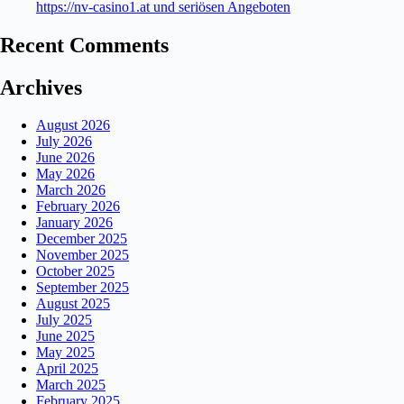
https://nv-casino1.at und seriösen Angeboten
Recent Comments
Archives
August 2026
July 2026
June 2026
May 2026
March 2026
February 2026
January 2026
December 2025
November 2025
October 2025
September 2025
August 2025
July 2025
June 2025
May 2025
April 2025
March 2025
February 2025