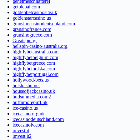
geheimeschnatterei
getpicpal.com
goldenbetcasinosite.uk
goldenstarcasino.us
gransinocasinodeutschland.com
gransinofrance.com
gransinogreece.com
Greatspin gr
hellspin-casino-australia.org
highflybetaustralia.com
highflybetbelgium.com
highflybetgreece.com
highflybetpolska.com
highflybetportugal.com
hollywood-bets.us
hotslotshu.net
houseofjackcasino.uk
hudsunmedia.com2
huffnmorepuff.uk
ice-casino.us
icecasino.org.uk
icecasinodeutschland.com
icecasinolv.com
imvest.it
imvest.it2