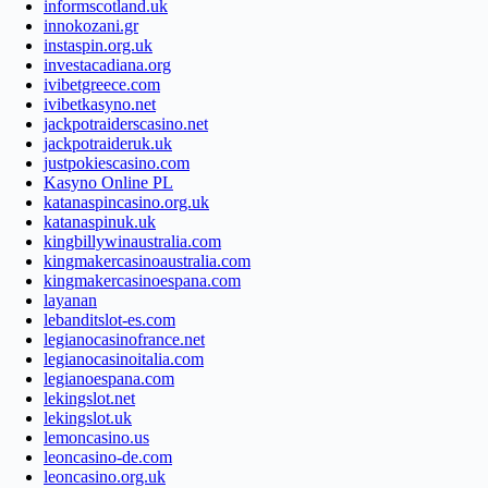
informscotland.uk
innokozani.gr
instaspin.org.uk
investacadiana.org
ivibetgreece.com
ivibetkasyno.net
jackpotraiderscasino.net
jackpotraideruk.uk
justpokiescasino.com
Kasyno Online PL
katanaspincasino.org.uk
katanaspinuk.uk
kingbillywinaustralia.com
kingmakercasinoaustralia.com
kingmakercasinoespana.com
layanan
lebanditslot-es.com
legianocasinofrance.net
legianocasinoitalia.com
legianoespana.com
lekingslot.net
lekingslot.uk
lemoncasino.us
leoncasino-de.com
leoncasino.org.uk