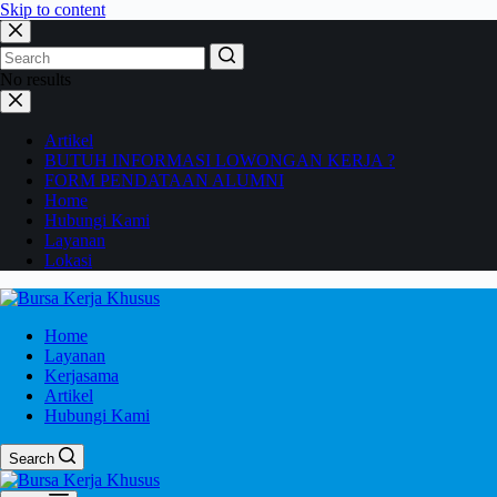
Skip to content
No results
Artikel
BUTUH INFORMASI LOWONGAN KERJA ?
FORM PENDATAAN ALUMNI
Home
Hubungi Kami
Layanan
Lokasi
Home
Layanan
Kerjasama
Artikel
Hubungi Kami
Search