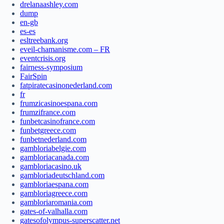
drelanaashley.com
dump
en-gb
es-es
esltreebank.org
eveil-chamanisme.com – FR
eventcrisis.org
fairness-symposium
FairSpin
fatpiratecasinonederland.com
fr
frumzicasinoespana.com
frumzifrance.com
funbetcasinofrance.com
funbetgreece.com
funbetnederland.com
gambloriabelgie.com
gambloriacanada.com
gambloriacasino.uk
gambloriadeutschland.com
gambloriaespana.com
gambloriagreece.com
gambloriaromania.com
gates-of-valhalla.com
gatesofolympus-superscatter.net