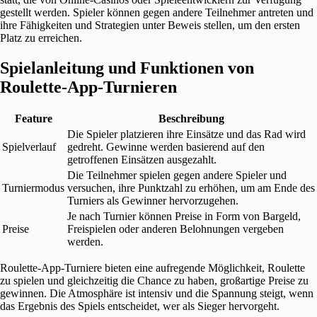
gestellt werden. Spieler können gegen andere Teilnehmer antreten und
ihre Fähigkeiten und Strategien unter Beweis stellen, um den ersten
Platz zu erreichen.
Spielanleitung und Funktionen von
Roulette-App-Turnieren
Feature
Beschreibung
Die Spieler platzieren ihre Einsätze und das Rad wird
Spielverlauf
gedreht. Gewinne werden basierend auf den
getroffenen Einsätzen ausgezahlt.
Die Teilnehmer spielen gegen andere Spieler und
Turniermodus
versuchen, ihre Punktzahl zu erhöhen, um am Ende des
Turniers als Gewinner hervorzugehen.
Je nach Turnier können Preise in Form von Bargeld,
Preise
Freispielen oder anderen Belohnungen vergeben
werden.
Roulette-App-Turniere bieten eine aufregende Möglichkeit, Roulette
zu spielen und gleichzeitig die Chance zu haben, großartige Preise zu
gewinnen. Die Atmosphäre ist intensiv und die Spannung steigt, wenn
das Ergebnis des Spiels entscheidet, wer als Sieger hervorgeht.