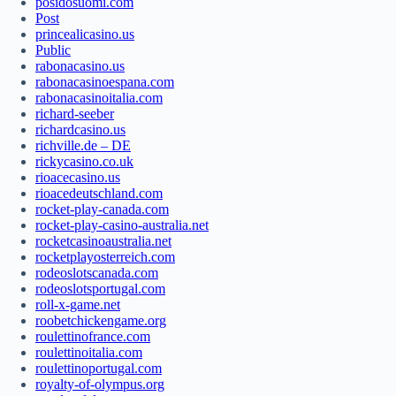
posidosuomi.com
Post
princealicasino.us
Public
rabonacasino.us
rabonacasinoespana.com
rabonacasinoitalia.com
richard-seeber
richardcasino.us
richville.de – DE
rickycasino.co.uk
rioacecasino.us
rioacedeutschland.com
rocket-play-canada.com
rocket-play-casino-australia.net
rocketcasinoaustralia.net
rocketplayosterreich.com
rodeoslotscanada.com
rodeoslotsportugal.com
roll-x-game.net
roobetchickengame.org
roulettinofrance.com
roulettinoitalia.com
roulettinoportugal.com
royalty-of-olympus.org