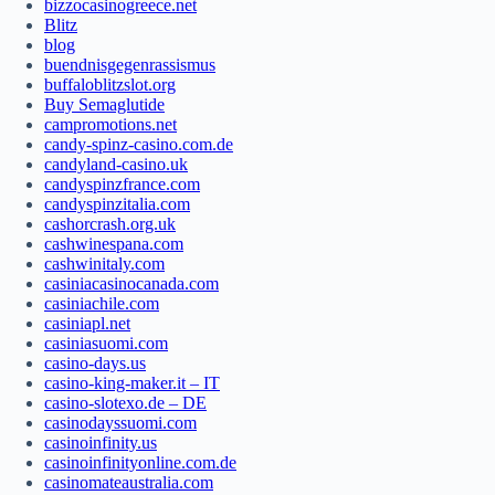
bizzocasinogreece.net
Blitz
blog
buendnisgegenrassismus
buffaloblitzslot.org
Buy Semaglutide
campromotions.net
candy-spinz-casino.com.de
candyland-casino.uk
candyspinzfrance.com
candyspinzitalia.com
cashorcrash.org.uk
cashwinespana.com
cashwinitaly.com
casiniacasinocanada.com
casiniachile.com
casiniapl.net
casiniasuomi.com
casino-days.us
casino-king-maker.it – IT
casino-slotexo.de – DE
casinodayssuomi.com
casinoinfinity.us
casinoinfinityonline.com.de
casinomateaustralia.com