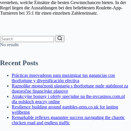
verstehen, welche Einsätze die besten Gewinnchancen bieten. In der
Regel liegen die Auszahlungen bei den beliebtesten Roulette-App-
Turnieren bei 35:1 für einen einzelnen Zahleneinsatz.
No results
Recent Posts
Prácticas innovadoras para maximizar tus ganancias con
thorfortune y diversificación efectiva
Raznolike mogućnosti ulaganja s thorfortune nude stabilnost za
dugoročne financijske planove
Atrakcyjne bonusy i oferty specjalne na the-nvcasinos.com.pl
dla polskich graczy online
Resilience building around gambles-zens.co.uk for lasting
wellbeing
Remarkable reflexes guarantee success navigating the chaotic
chicken road and endless traffic