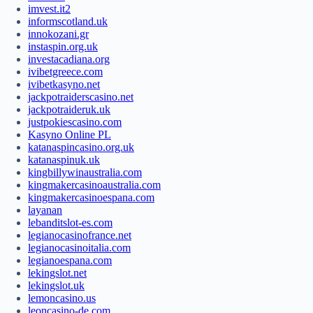
imvest.it2
informscotland.uk
innokozani.gr
instaspin.org.uk
investacadiana.org
ivibetgreece.com
ivibetkasyno.net
jackpotraiderscasino.net
jackpotraideruk.uk
justpokiescasino.com
Kasyno Online PL
katanaspincasino.org.uk
katanaspinuk.uk
kingbillywinaustralia.com
kingmakercasinoaustralia.com
kingmakercasinoespana.com
layanan
lebanditslot-es.com
legianocasinofrance.net
legianocasinoitalia.com
legianoespana.com
lekingslot.net
lekingslot.uk
lemoncasino.us
leoncasino-de.com