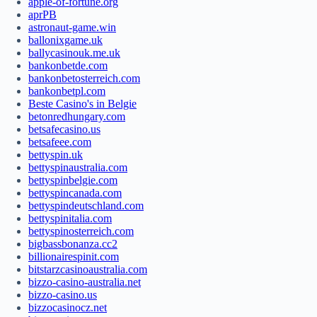
apple-of-fortune.org
aprPB
astronaut-game.win
ballonixgame.uk
ballycasinouk.me.uk
bankonbetde.com
bankonbetosterreich.com
bankonbetpl.com
Beste Casino's in Belgie
betonredhungary.com
betsafecasino.us
betsafeee.com
bettyspin.uk
bettyspinaustralia.com
bettyspinbelgie.com
bettyspincanada.com
bettyspindeutschland.com
bettyspinitalia.com
bettyspinosterreich.com
bigbassbonanza.cc2
billionairespinit.com
bitstarzcasinoaustralia.com
bizzo-casino-australia.net
bizzo-casino.us
bizzocasinocz.net