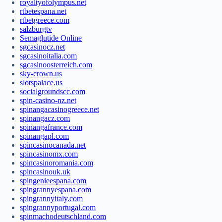
royaltyofolympus.net
rtbetespana.net
rtbetgreece.com
salzburgtv
Semaglutide Online
sgcasinocz.net
sgcasinoitalia.com
sgcasinoosterreich.com
sky-crown.us
slotspalace.us
socialgroundscc.com
spin-casino-nz.net
spinangacasinogreece.net
spinangacz.com
spinangafrance.com
spinangapl.com
spincasinocanada.net
spincasinomx.com
spincasinoromania.com
spincasinouk.uk
spingenieespana.com
spingrannyespana.com
spingrannyitaly.com
spingrannyportugal.com
spinmachodeutschland.com