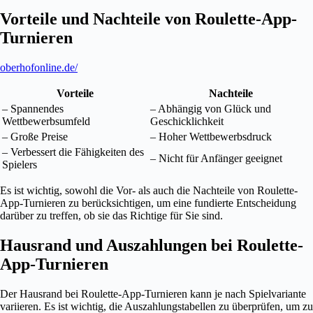
Vorteile und Nachteile von Roulette-App-
Turnieren
oberhofonline.de/
Vorteile
Nachteile
– Spannendes
– Abhängig von Glück und
Wettbewerbsumfeld
Geschicklichkeit
– Große Preise
– Hoher Wettbewerbsdruck
– Verbessert die Fähigkeiten des
– Nicht für Anfänger geeignet
Spielers
Es ist wichtig, sowohl die Vor- als auch die Nachteile von Roulette-
App-Turnieren zu berücksichtigen, um eine fundierte Entscheidung
darüber zu treffen, ob sie das Richtige für Sie sind.
Hausrand und Auszahlungen bei Roulette-
App-Turnieren
Der Hausrand bei Roulette-App-Turnieren kann je nach Spielvariante
variieren. Es ist wichtig, die Auszahlungstabellen zu überprüfen, um zu