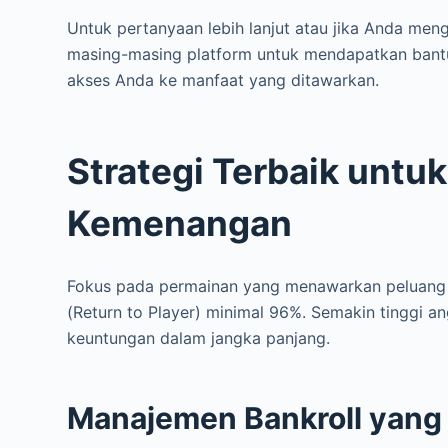
Untuk pertanyaan lebih lanjut atau jika Anda men
masing-masing platform untuk mendapatkan bant
akses Anda ke manfaat yang ditawarkan.
Strategi Terbaik unt
Kemenangan
Fokus pada permainan yang menawarkan peluang t
(Return to Player) minimal 96%. Semakin tinggi a
keuntungan dalam jangka panjang.
Manajemen Bankroll yang