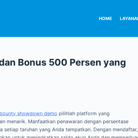
HOME
LAYANA
 dan Bonus 500 Persen yang
 bounty showdown demo
pilihlah platform yang
an menarik. Manfaatkan penawaran dengan persentase
da setiap taruhan yang Anda tempatkan. Dengan mendaftar,
gkan untuk meningkatkan saldo akun Anda dan memperlua