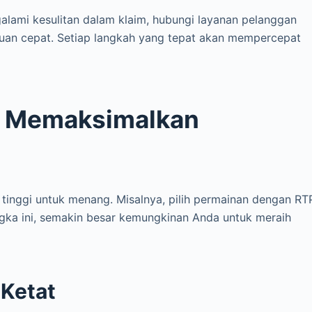
galami kesulitan dalam klaim, hubungi layanan pelanggan
uan cepat. Setiap langkah yang tepat akan mempercepat
uk Memaksimalkan
inggi untuk menang. Misalnya, pilih permainan dengan RT
ngka ini, semakin besar kemungkinan Anda untuk meraih
 Ketat