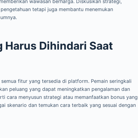
 memberikan wawasan berharga. Diskusikan strategi,
as pengetahuan tetapi juga membantu menemukan
lumnya.
Harus Dihindari Saat
mua fitur yang tersedia di platform. Pemain seringkali
tkan peluang yang dapat meningkatkan pengalaman dan
erti cara menyusun strategi atau memanfaatkan bonus yang
ai skenario dan temukan cara terbaik yang sesuai dengan