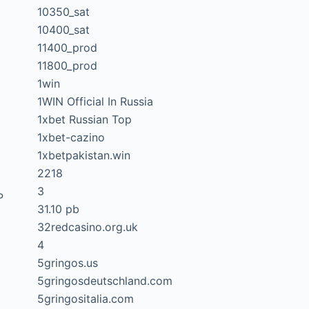
10350_sat
10400_sat
11400_prod
11800_prod
1win
1WIN Official In Russia
1xbet Russian Top
1xbet-cazino
1xbetpakistan.win
2218
3
P
31.10 pb
32redcasino.org.uk
4
5gringos.us
5gringosdeutschland.com
5gringositalia.com