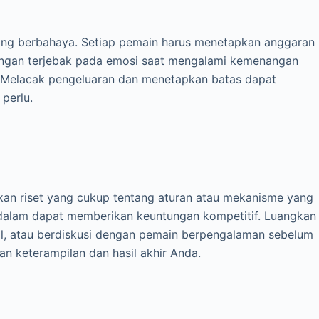
ang berbahaya. Setiap pemain harus menetapkan anggaran
angan terjebak pada emosi saat mengalami kemenangan
 Melacak pengeluaran dan menetapkan batas dapat
perlu.
kan riset yang cukup tentang aturan atau mekanisme yang
dalam dapat memberikan keuntungan kompetitif. Luangkan
l, atau berdiskusi dengan pemain berpengalaman sebelum
n keterampilan dan hasil akhir Anda.