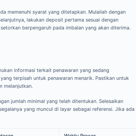
Anda memenuhi syarat yang ditetapkan. Mulailah dengan
 Selanjutnya, lakukan deposit pertama sesuai dengan
 setorkan berpengaruh pada imbalan yang akan diterima.
mukan informasi terkait penawaran yang sedang
i yang terpisah untuk penawaran menarik. Pastikan untuk
 melanjutkan.
gan jumlah minimal yang telah ditentukan. Selesaikan
 segalanya yang muncul di layar sebagai referensi. Jika ada
etoran
Waktu Proses