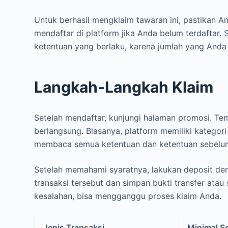
Untuk berhasil mengklaim tawaran ini, pastikan 
mendaftar di platform jika Anda belum terdaftar.
ketentuan yang berlaku, karena jumlah yang Anda
Langkah-Langkah Klaim
Setelah mendaftar, kunjungi halaman promosi. Te
berlangsung. Biasanya, platform memiliki kategor
membaca semua ketentuan dan ketentuan sebelum
Setelah memahami syaratnya, lakukan deposit den
transaksi tersebut dan simpan bukti transfer atau
kesalahan, bisa mengganggu proses klaim Anda.
Jenis Transaksi
Minimal S