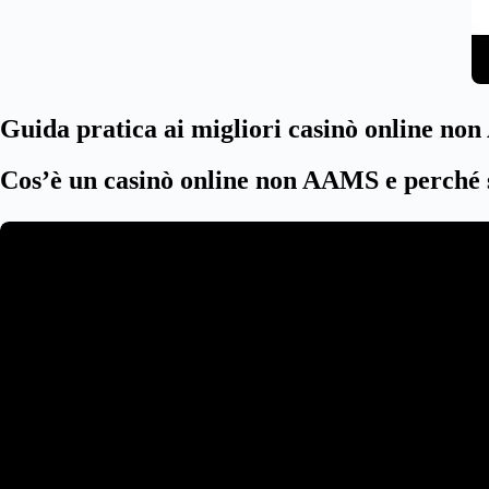
Guida pratica ai migliori casinò online n
Cos’è un casinò online non AAMS e perché s