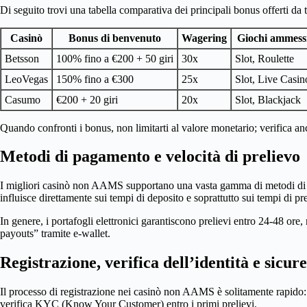
Di seguito trovi una tabella comparativa dei principali bonus offerti da
Casinò
Bonus di benvenuto
Wagering
Giochi ammess
Betsson
100% fino a €200 + 50 giri
30x
Slot, Roulette
LeoVegas
150% fino a €300
25x
Slot, Live Casin
Casumo
€200 + 20 giri
20x
Slot, Blackjack
Quando confronti i bonus, non limitarti al valore monetario; verifica anch
Metodi di pagamento e velocità di prelievo
I migliori casinò non AAMS supportano una vasta gamma di metodi di pagam
influisce direttamente sui tempi di deposito e soprattutto sui tempi di pr
In genere, i portafogli elettronici garantiscono prelievi entro 24‑48 ore,
payouts” tramite e‑wallet.
Registrazione, verifica dell’identità e sicur
Il processo di registrazione nei casinò non AAMS è solitamente rapido: i
verifica KYC (Know Your Customer) entro i primi prelievi.