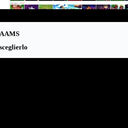
on AAMS
ceglierlo