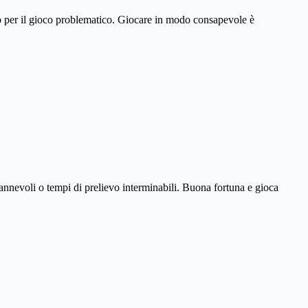
rto per il gioco problematico. Giocare in modo consapevole è
gannevoli o tempi di prelievo interminabili. Buona fortuna e gioca