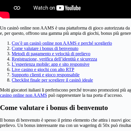
Un casinò online non AAMS è una piattaforma di gioco autorizzata da u
e, per questo, offrono una gamma più ampia di giochi, bonus più gener
Cos’è un casinò online non AAMS e perché sceglierlo
Come valutare i bonus di benvenuto
Metodi di pagamento e velocità di prelievo
Registrazione, verifica dell’identità e sicurezza
L’esperienza mobile: app e sito responsive
Live casino e giochi con alto RTP
Supporto clienti e gioco responsabile
Checklist finale per scegliere il casinò ideale
Molti giocatori italiani li preferiscono perché trovano promozioni più agg
casino online non AAMS
può rappresentare la tua porta d’accesso.
Come valutare i bonus di benvenuto
Il bonus di benvenuto è spesso il primo elemento che attira i nuovi gioca
prelievo. Un bonus interessante ma con un wagering di 50x può risulta