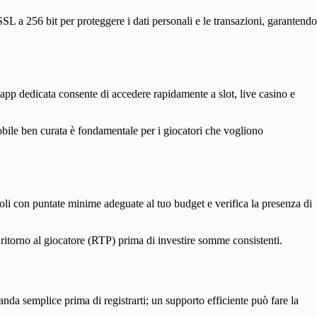
SSL a 256 bit per proteggere i dati personali e le transazioni, garantendo
pp dedicata consente di accedere rapidamente a slot, live casino e
mobile ben curata è fondamentale per i giocatori che vogliono
oli con puntate minime adeguate al tuo budget e verifica la presenza di
 ritorno al giocatore (RTP) prima di investire somme consistenti.
manda semplice prima di registrarti; un supporto efficiente può fare la