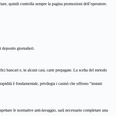
riare, quindi controlla sempre la pagina promozioni dell’operatore.
i deposito giornalieri.
ci bancari e, in alcuni casi, carte prepagate. La scelta del metodo
 rapidità è fondamentale, privilegia i casinò che offrono “instant
ispettare le normative anti‑lavaggio, sarà necessario completare una