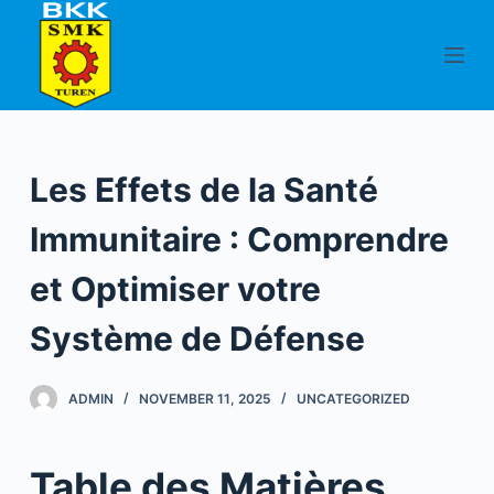
S
k
i
p
t
o
Les Effets de la Santé
c
o
Immunitaire : Comprendre
n
et Optimiser votre
t
e
Système de Défense
n
t
ADMIN
NOVEMBER 11, 2025
UNCATEGORIZED
Table des Matières