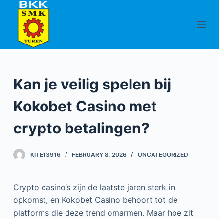
S
k
i
p
t
o
Kan je veilig spelen bij
c
o
Kokobet Casino met
n
crypto betalingen?
t
e
n
KITE13916
FEBRUARY 8, 2026
UNCATEGORIZED
t
Crypto casino’s zijn de laatste jaren sterk in
opkomst, en Kokobet Casino behoort tot de
platforms die deze trend omarmen. Maar hoe zit