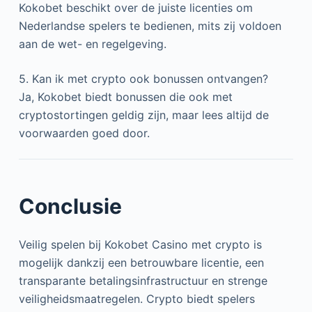
Kokobet beschikt over de juiste licenties om
Nederlandse spelers te bedienen, mits zij voldoen
aan de wet- en regelgeving.
5. Kan ik met crypto ook bonussen ontvangen?
Ja, Kokobet biedt bonussen die ook met
cryptostortingen geldig zijn, maar lees altijd de
voorwaarden goed door.
Conclusie
Veilig spelen bij Kokobet Casino met crypto is
mogelijk dankzij een betrouwbare licentie, een
transparante betalingsinfrastructuur en strenge
veiligheidsmaatregelen. Crypto biedt spelers