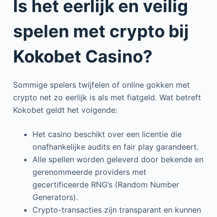
Is het eerlijk en veilig
spelen met crypto bij
Kokobet Casino?
Sommige spelers twijfelen of online gokken met
crypto net zo eerlijk is als met fiatgeld. Wat betreft
Kokobet geldt het volgende:
Het casino beschikt over een licentie die
onafhankelijke audits en fair play garandeert.
Alle spellen worden geleverd door bekende en
gerenommeerde providers met
gecertificeerde RNG’s (Random Number
Generators).
Crypto-transacties zijn transparant en kunnen