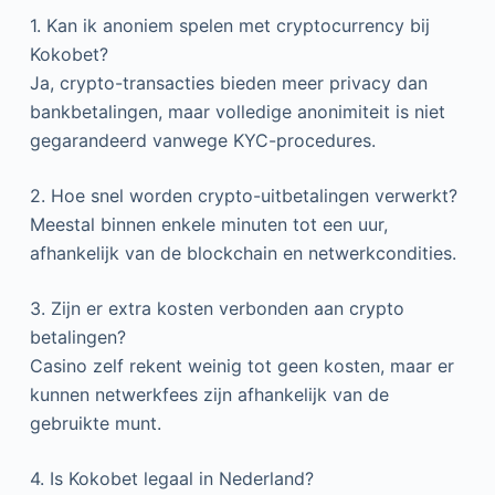
1. Kan ik anoniem spelen met cryptocurrency bij
Kokobet?
Ja, crypto-transacties bieden meer privacy dan
bankbetalingen, maar volledige anonimiteit is niet
gegarandeerd vanwege KYC-procedures.
2. Hoe snel worden crypto-uitbetalingen verwerkt?
Meestal binnen enkele minuten tot een uur,
afhankelijk van de blockchain en netwerkcondities.
3. Zijn er extra kosten verbonden aan crypto
betalingen?
Casino zelf rekent weinig tot geen kosten, maar er
kunnen netwerkfees zijn afhankelijk van de
gebruikte munt.
4. Is Kokobet legaal in Nederland?