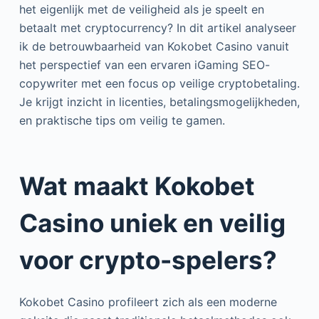
het eigenlijk met de veiligheid als je speelt en
betaalt met cryptocurrency? In dit artikel analyseer
ik de betrouwbaarheid van Kokobet Casino vanuit
het perspectief van een ervaren iGaming SEO-
copywriter met een focus op veilige cryptobetaling.
Je krijgt inzicht in licenties, betalingsmogelijkheden,
en praktische tips om veilig te gamen.
Wat maakt Kokobet
Casino uniek en veilig
voor crypto-spelers?
Kokobet Casino profileert zich als een moderne