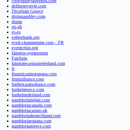
crownplayslovenija.com
definemystyle.com
DivaSpin Greece
drelanaashley.com
dump
en-gb
es-es
esltreebank.org
eveil-chamanisme.com – FR
eventcrisis.org
fairness-symposium
FairSpin
fatpiratecasinonederland.com
fr
frumzicasinoespana.com
frumzifrance.com
funbetcasinofrance.com
funbetgreece.com
funbetnederland.com
gambloriabelgie.com
gambloriacanada.com
gambloriacasino.uk
gambloriadeutschland.com
gambloriaespana.com
gambloriagreece.com