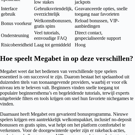
low stakes
jackpots
Interface
Gebruiksvriendelijk,
Geavanceerde opties, snelle
gebruik
overzichtelijk
toegang naar favorieten
Welkomstbonussen,
Reload bonussen, VIP-
Bonus voorkeur
gratis spins
aanbiedingen
Veel tutorials,
Direct contact,
Ondersteuning
eenvoudige FAQ
gespecialiseerde support
Risicobereidheid
Laag tot gemiddeld
Hoog
Hoe speelt Megabet in op deze verschillen?
Megabet weet dat het bedienen van verschillende type spelers
essentieel is om succesvol te zijn. Daarom bestaat het spelaanbod uit
duizenden titels van toonaangevende providers, waarbij er voor elk
niveau iets te beleven valt. Beginners vinden snelle toegang tot
populaire beginnersthema’s en begeleidende tutorials, terwijl experts
uitgebreide filters en tools krijgen om snel hun favoriete nichegames te
vinden.
Daarnaast heeft Megabet een gevarieerd bonusprogramma. Nieuwe
spelers krijgen een aantrekkelijk welkomspakket, inclusief no-deposit
bonussen en gratis spins, wat helpt om het platform comfortabel te
verkennen. Voor de doorgewinterde speler zijn er rakeback-acties,