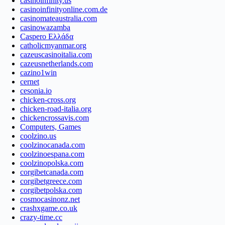
casinoinfinity.us
casinoinfinityonline.com.de
casinomateaustralia.com
casinowazamba
Caspero Ελλάδα
catholicmyanmar.org
cazeuscasinoitalia.com
cazeusnetherlands.com
cazino1win
cernet
cesonia.io
chicken-cross.org
chicken-road-italia.org
chickencrossavis.com
Computers, Games
coolzino.us
coolzinocanada.com
coolzinoespana.com
coolzinopolska.com
corgibetcanada.com
corgibetgreece.com
corgibetpolska.com
cosmocasinonz.net
crashxgame.co.uk
crazy-time.cc