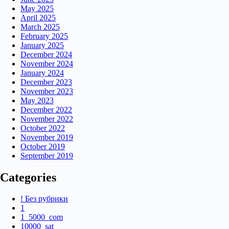
May 2025
April 2025
March 2025
February 2025
January 2025
December 2024
November 2024
January 2024
December 2023
November 2023
May 2023
December 2022
November 2022
October 2022
November 2019
October 2019
September 2019
Categories
! Без рубрики
1
1_5000_com
10000_sat