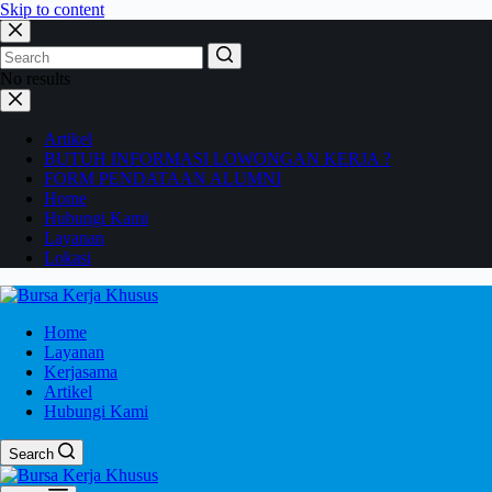
Skip to content
No results
Artikel
BUTUH INFORMASI LOWONGAN KERJA ?
FORM PENDATAAN ALUMNI
Home
Hubungi Kami
Layanan
Lokasi
Home
Layanan
Kerjasama
Artikel
Hubungi Kami
Search