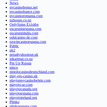
News
nvcasinobonus.net
nvcasinofrance.com
nvcasinoromania.com
nzhoops.co.nz
OnlySpins Ελλάδα
oscarspinespana.com
oscarspinitalia.com
oshicasino-de.com
ozwincasinoespana.com
Pablic
pb2
penaltyshootout.uk
pikarimai.co.nz
Pin Up Russia
pinco
pistolocasinodeutschland.com
play-ojo-casino.uk
playjonnycasinobelgie.com
playojo-se.com
playojocanada.org
playojoespana.com
playojoireland.org
Plinko
plinkoespana.com