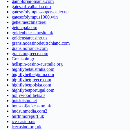
gambloriaromania.com
gates-of-valhalla.com
gatesofolympus-superscatter.net
gatesofolympus1000.win
geheimeschnatterei
getpicpal.com
goldenbetcasinosite.uk
goldenstarcasino.us
gransinocasinodeutschland.com
gransinofrance.com
gransinogreece.com
Greatspin gr
hellspin-casino-australia.org
highflybetaustralia.com
highflybetbelgium.com
highflybetgreece.com
highflybetpolska.com
highflybetportugal.com
hollywood-bets.us
hotslotshu.net
houseofjackcasino.uk
hudsunmedia.com2
huffnmorepuff.uk
ice-casino.us
icecasino.org.uk