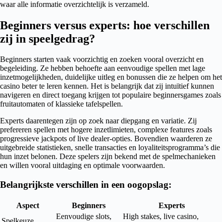
waar alle informatie overzichtelijk is verzameld.
Beginners versus experts: hoe verschillen
zij in speelgedrag?
Beginners starten vaak voorzichtig en zoeken vooral overzicht en
begeleiding. Ze hebben behoefte aan eenvoudige spellen met lage
inzetmogelijkheden, duidelijke uitleg en bonussen die ze helpen om het
casino beter te leren kennen. Het is belangrijk dat zij intuïtief kunnen
navigeren en direct toegang krijgen tot populaire beginnersgames zoals
fruitautomaten of klassieke tafelspellen.
Experts daarentegen zijn op zoek naar diepgang en variatie. Zij
prefereren spellen met hogere inzetlimieten, complexe features zoals
progressieve jackpots of live dealer-opties. Bovendien waarderen ze
uitgebreide statistieken, snelle transacties en loyaliteitsprogramma’s die
hun inzet belonen. Deze spelers zijn bekend met de spelmechanieken
en willen vooral uitdaging en optimale voorwaarden.
Belangrijkste verschillen in een oogopslag:
Aspect
Beginners
Experts
Eenvoudige slots,
High stakes, live casino,
Spelkeuze