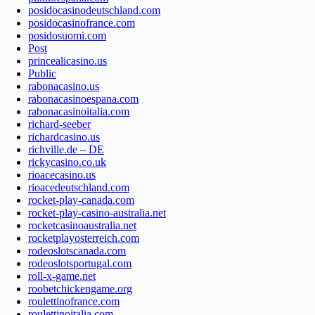
posidocasinodeutschland.com
posidocasinofrance.com
posidosuomi.com
Post
princealicasino.us
Public
rabonacasino.us
rabonacasinoespana.com
rabonacasinoitalia.com
richard-seeber
richardcasino.us
richville.de – DE
rickycasino.co.uk
rioacecasino.us
rioacedeutschland.com
rocket-play-canada.com
rocket-play-casino-australia.net
rocketcasinoaustralia.net
rocketplayosterreich.com
rodeoslotscanada.com
rodeoslotsportugal.com
roll-x-game.net
roobetchickengame.org
roulettinofrance.com
roulettinoitalia.com