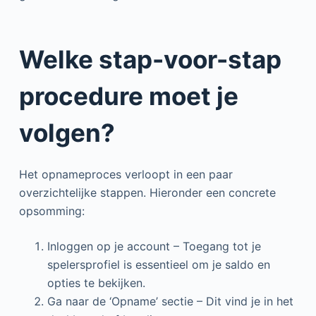
Welke stap-voor-stap
procedure moet je
volgen?
Het opnameproces verloopt in een paar
overzichtelijke stappen. Hieronder een concrete
opsomming:
Inloggen op je account – Toegang tot je
spelersprofiel is essentieel om je saldo en
opties te bekijken.
Ga naar de ‘Opname’ sectie – Dit vind je in het