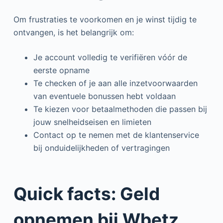
Om frustraties te voorkomen en je winst tijdig te
ontvangen, is het belangrijk om:
Je account volledig te verifiëren vóór de
eerste opname
Te checken of je aan alle inzetvoorwaarden
van eventuele bonussen hebt voldaan
Te kiezen voor betaalmethoden die passen bij
jouw snelheidseisen en limieten
Contact op te nemen met de klantenservice
bij onduidelijkheden of vertragingen
Quick facts: Geld
opnemen bij Wbetz