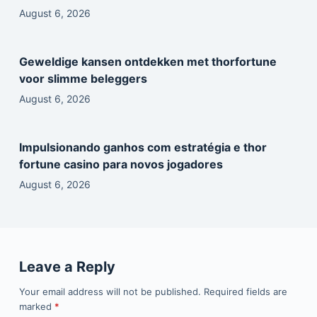
August 6, 2026
Geweldige kansen ontdekken met thorfortune
voor slimme beleggers
August 6, 2026
Impulsionando ganhos com estratégia e thor
fortune casino para novos jogadores
August 6, 2026
Leave a Reply
Your email address will not be published.
Required fields are
marked
*