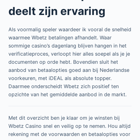
deelt zijn ervaring
Als voormalig speler waardeer ik vooral de snelheid
waarmee Wbetz betalingen afhandelt. Waar
sommige casino’s dagenlang blijven hangen in het
verificatieproces, verloopt hier alles soepel als je je
documenten op orde hebt. Bovendien sluit het
aanbod van betaalopties goed aan bij Nederlandse
voorkeuren, met iDEAL als absolute topper.
Daarmee onderscheidt Wbetz zich positief ten
opzichte van het gemiddelde aanbod in de markt.
Met dit overzicht ben je klaar om je winsten bij
Wbetz Casino snel en veilig op te nemen. Hou altijd
rekening met de voorwaarden en betaalopties voor