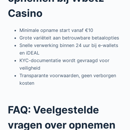
Casino
Minimale opname start vanaf €10
Grote variëteit aan betrouwbare betaalopties
Snelle verwerking binnen 24 uur bij e-wallets
en iDEAL
KYC-documentatie wordt gevraagd voor
veiligheid
Transparante voorwaarden, geen verborgen
kosten
FAQ: Veelgestelde
vragen over opnemen