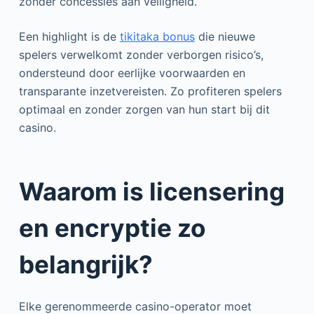
zonder concessies aan veiligheid.
Een highlight is de
tikitaka bonus
die nieuwe
spelers verwelkomt zonder verborgen risico’s,
ondersteund door eerlijke voorwaarden en
transparante inzetvereisten. Zo profiteren spelers
optimaal en zonder zorgen van hun start bij dit
casino.
Waarom is licensering
en encryptie zo
belangrijk?
Elke gerenommeerde casino-operator moet