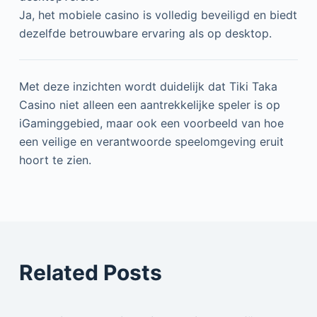
Ja, het mobiele casino is volledig beveiligd en biedt
dezelfde betrouwbare ervaring als op desktop.
Met deze inzichten wordt duidelijk dat Tiki Taka
Casino niet alleen een aantrekkelijke speler is op
iGaminggebied, maar ook een voorbeeld van hoe
een veilige en verantwoorde speelomgeving eruit
hoort te zien.
Related Posts