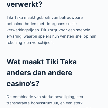
verwerkt?
Tiki Taka maakt gebruik van betrouwbare
betaalmethoden met doorgaans snelle
verwerkingstijden. Dit zorgt voor een soepele
ervaring, waarbij spelers hun winsten snel op hun
rekening zien verschijnen.
Wat maakt Tiki Taka
anders dan andere
casino’s?
De combinatie van sterke beveiliging, een
transparante bonusstructuur, en een sterk