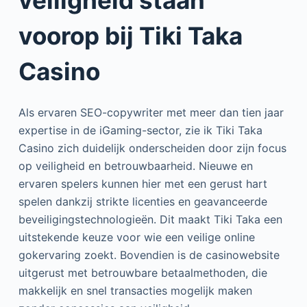
veiligheid staan
voorop bij Tiki Taka
Casino
Als ervaren SEO-copywriter met meer dan tien jaar
expertise in de iGaming-sector, zie ik Tiki Taka
Casino zich duidelijk onderscheiden door zijn focus
op veiligheid en betrouwbaarheid. Nieuwe en
ervaren spelers kunnen hier met een gerust hart
spelen dankzij strikte licenties en geavanceerde
beveiligingstechnologieën. Dit maakt Tiki Taka een
uitstekende keuze voor wie een veilige online
gokervaring zoekt. Bovendien is de casinowebsite
uitgerust met betrouwbare betaalmethoden, die
makkelijk en snel transacties mogelijk maken