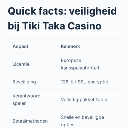
Quick facts: veiligheid
bij Tiki Taka Casino
Aspect
Kenmerk
Europese
Licentie
kansspelautoriteit
Beveiliging
128-bit SSL-encryptie
Verantwoord
Volledig pakket tools
spelen
Snelle en beveiligde
Betaalmethoden
opties