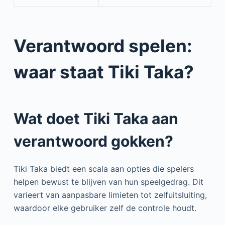
Verantwoord spelen:
waar staat Tiki Taka?
Wat doet Tiki Taka aan
verantwoord gokken?
Tiki Taka biedt een scala aan opties die spelers
helpen bewust te blijven van hun speelgedrag. Dit
varieert van aanpasbare limieten tot zelfuitsluiting,
waardoor elke gebruiker zelf de controle houdt.