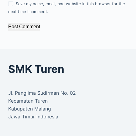
Save my name, email, and website in this browser for the
next time I comment.
Post Comment
SMK Turen
Jl. Panglima Sudirman No. 02
Kecamatan Turen
Kabupaten Malang
Jawa Timur Indonesia