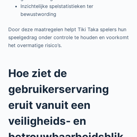
Inzichtelijke spelstatistieken ter
bewustwording
Door deze maatregelen helpt Tiki Taka spelers hun
speelgedrag onder controle te houden en voorkomt
het overmatige risico’s.
Hoe ziet de
gebruikerservaring
eruit vanuit een
veiligheids- en
betrouwbaarheidsblik