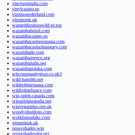
vincispinitalia.com
vinylcasino.us
vipzinonederland.com
vipzinouk.uk
wanteddeadorawild-pt.top
wazambabrasil.com
wazambacasino.us
wazambacasinoespana.com
wazambacasinohungary.com
wazambade.com
wazambagreece.org
wazambaitalia.net
wazambapolska.com
wbcommunitytrust.co.uk3
wild-bandito.net
wildrobinespana.com
wildrobinfrance.com
win-spirit-canada.com
winspiritaustralia.net
winvegasplus.org.uk
woodyshotdogs.com
workforusdakc.com
xtraspinuk.uk
zeusvshades.win
zeusvshadesslot.net