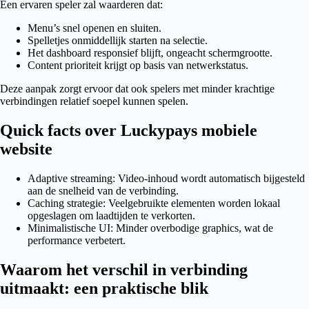
Een ervaren speler zal waarderen dat:
Menu’s snel openen en sluiten.
Spelletjes onmiddellijk starten na selectie.
Het dashboard responsief blijft, ongeacht schermgrootte.
Content prioriteit krijgt op basis van netwerkstatus.
Deze aanpak zorgt ervoor dat ook spelers met minder krachtige
verbindingen relatief soepel kunnen spelen.
Quick facts over Luckypays mobiele
website
Adaptive streaming: Video-inhoud wordt automatisch bijgesteld
aan de snelheid van de verbinding.
Caching strategie: Veelgebruikte elementen worden lokaal
opgeslagen om laadtijden te verkorten.
Minimalistische UI: Minder overbodige graphics, wat de
performance verbetert.
Waarom het verschil in verbinding
uitmaakt: een praktische blik