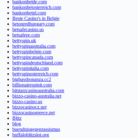
bankonbetde.com
bankonbetosterreich.com
bankonbetpl.com
Beste Casino's in Belgie
betonredhungary.com
betsafecasino.us
betsafeee.com
bettyspin.uk
bettyspinaustralia.com
bettyspinbelgie.com
bettyspincanada.com
bettyspindeutschland.com
bettyspinitalia.com
bettyspinosterreich.com
bigbassbonanza.cc2
billionairespinit.com
bitstarzcasinoaustralia.com
bizzo-casino-australia.net
bizzo-casino.us
bizzocasinocz.net
bizzocasinogreece.net
Blitz
blog
buendnisgegenrassismus
buffaloblitzslot.org