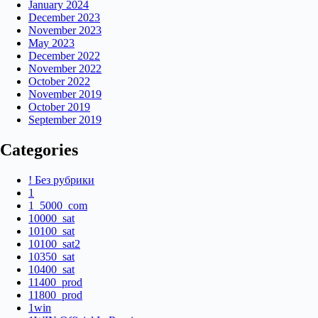
January 2024
December 2023
November 2023
May 2023
December 2022
November 2022
October 2022
November 2019
October 2019
September 2019
Categories
! Без рубрики
1
1_5000_com
10000_sat
10100_sat
10100_sat2
10350_sat
10400_sat
11400_prod
11800_prod
1win