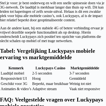
Stel je voor: je bent onderweg en wilt een snelle spinsessie doen via je
3G-netwerk. De laadtijd is merkbaar langer dan thuis op wifi. Dit kan
leiden tot haperingen of zelfs sessie-uitval. Helaas is dit een zwakke
plek voor bijna alle mobiele casino’s, ook Luckypays, al is de impact
hier relatief beperkt door geoptimaliseerde content.
Aan de andere kant, bij een stabiele 4G of betere verbinding ervaar je
vrijwel dezelfde soepele functionaliteit als op desktop. Hierin
onderscheidt Luckypays zich positief ten opzichte van platforms die
slecht schalen op mobiel of met trage netwerken.
Tabel: Vergelijking Luckypays mobiele
ervaring vs marktgemiddelde
Kenmerk
Luckypays Casino
Marktgemiddelde
Laadtijd mobiel
2-5 seconden
3-7 seconden
Responsiviteit UI
Hoog
Gemiddeld
Geschikt voor 3G
Beperkt, maar bruikbaar
Weinig tot niet
Animaties & video’s
Adaptive stream
Vaak niet responsive
FAQ: Veelgestelde vragen over Luckypays
mobiele prestaties