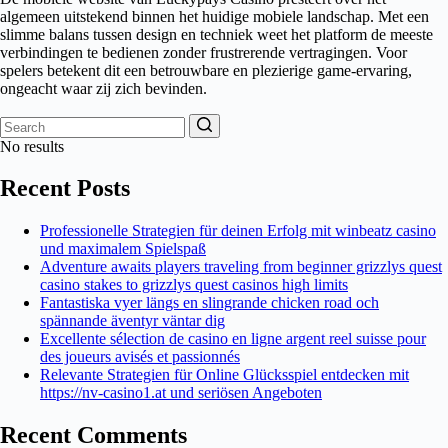
algemeen uitstekend binnen het huidige mobiele landschap. Met een
slimme balans tussen design en techniek weet het platform de meeste
verbindingen te bedienen zonder frustrerende vertragingen. Voor
spelers betekent dit een betrouwbare en plezierige game-ervaring,
ongeacht waar zij zich bevinden.
No results
Recent Posts
Professionelle Strategien für deinen Erfolg mit winbeatz casino
und maximalem Spielspaß
Adventure awaits players traveling from beginner grizzlys quest
casino stakes to grizzlys quest casinos high limits
Fantastiska vyer längs en slingrande chicken road och
spännande äventyr väntar dig
Excellente sélection de casino en ligne argent reel suisse pour
des joueurs avisés et passionnés
Relevante Strategien für Online Glücksspiel entdecken mit
https://nv-casino1.at und seriösen Angeboten
Recent Comments