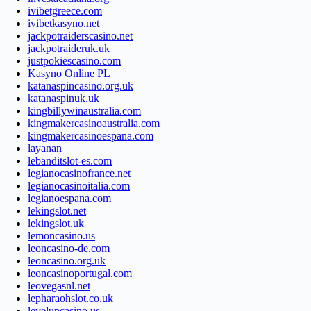
ivibetgreece.com
ivibetkasyno.net
jackpotraiderscasino.net
jackpotraideruk.uk
justpokiescasino.com
Kasyno Online PL
katanaspincasino.org.uk
katanaspinuk.uk
kingbillywinaustralia.com
kingmakercasinoaustralia.com
kingmakercasinoespana.com
layanan
lebanditslot-es.com
legianocasinofrance.net
legianocasinoitalia.com
legianoespana.com
lekingslot.net
lekingslot.uk
lemoncasino.us
leoncasino-de.com
leoncasino.org.uk
leoncasinoportugal.com
leovegasnl.net
lepharaohslot.co.uk
levelupcasino.us