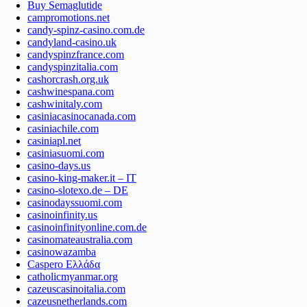
Buy Semaglutide
campromotions.net
candy-spinz-casino.com.de
candyland-casino.uk
candyspinzfrance.com
candyspinzitalia.com
cashorcrash.org.uk
cashwinespana.com
cashwinitaly.com
casiniacasinocanada.com
casiniachile.com
casiniapl.net
casiniasuomi.com
casino-days.us
casino-king-maker.it – IT
casino-slotexo.de – DE
casinodayssuomi.com
casinoinfinity.us
casinoinfinityonline.com.de
casinomateaustralia.com
casinowazamba
Caspero Ελλάδα
catholicmyanmar.org
cazeuscasinoitalia.com
cazeusnetherlands.com