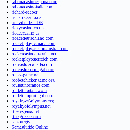
rabonacasinoespana.com
rabonacasinoitalia.com
richard-seeber
richardcasino.us
richville.de – DE
rickycasino.co.uk
rioacecasino.us
rioacedeutschland.com
rocket-play-canada.com
rocket-play-casino-australia.net
rocketcasinoaustralia.net
rocketplayosterreich.com
rodeoslotscanada.com
rodeoslotsportugal.com
roll-x-game.net
roobetchickengame.org
roulettinofrance.com
roulettinoitalia.com
roulettinoportugal.com
royalty-of-olympus.org
royaltyofolympus.net
rtbetespana.net
rtbetgreece.com
salzburgtv
Semaglutide Online