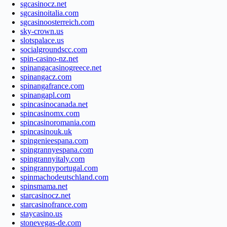
sgcasinocz.net
sgcasinoitalia.com
sgcasinoosterreich.com
sky-crown.us
slotspalace.us
socialgroundscc.com
spin-casino-nz.net
spinangacasinogreece.net
spinangacz.com
spinangafrance.com
spinangapl.com
spincasinocanada.net
spincasinomx.com
spincasinoromania.com
spincasinouk.uk
spingenieespana.com
spingrannyespana.com
spingrannyitaly.com
spingrannyportugal.com
spinmachodeutschland.com
spinsmama.net
starcasinocz.net
starcasinofrance.com
staycasino.us
stonevegas-de.com