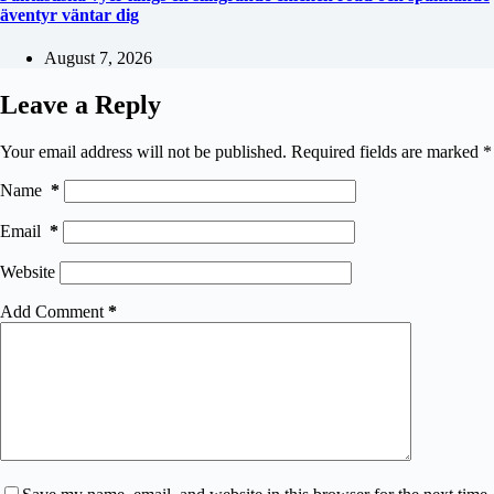
äventyr väntar dig
August 7, 2026
Leave a Reply
Your email address will not be published.
Required fields are marked
*
Name
*
Email
*
Website
Add Comment
*