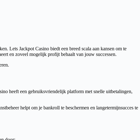
ken. Lets Jackpot Casino biedt een breed scala aan kansen om te
eert en zoveel mogelijk profijt behaalt van jouw successen.
eren.
sino heeft een gebruiksvriendelijk platform met snelle uitbetalingen,
 winstbeheer helpt om je bankroll te beschermen en langetermijnsucces te
en door: