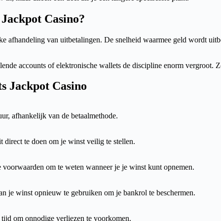
s Jackpot Casino?
ijke afhandeling van uitbetalingen. De snelheid waarmee geld wordt uitb
illende accounts of elektronische wallets de discipline enorm vergroot.
ts Jackpot Casino
uur, afhankelijk van de betaalmethode.
t direct te doen om je winst veilig te stellen.
 de voorwaarden om te weten wanneer je je winst kunt opnemen.
l van je winst opnieuw te gebruiken om je bankrol te beschermen.
p tijd om onnodige verliezen te voorkomen.