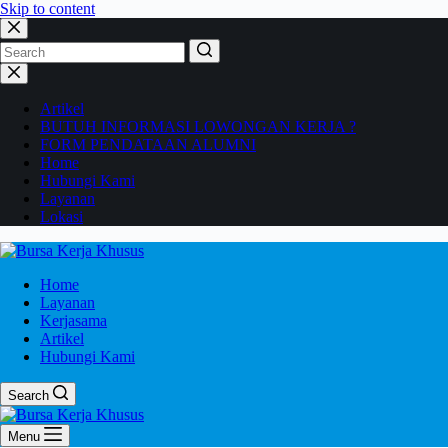
Skip to content
No
results
Artikel
BUTUH INFORMASI LOWONGAN KERJA ?
FORM PENDATAAN ALUMNI
Home
Hubungi Kami
Layanan
Lokasi
Home
Layanan
Kerjasama
Artikel
Hubungi Kami
Search
Menu