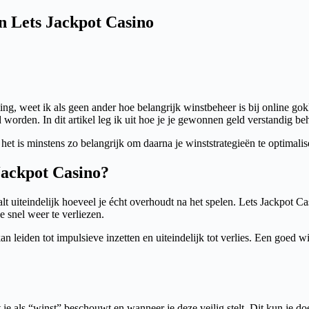
en Lets Jackpot Casino
, weet ik als geen ander hoe belangrijk winstbeheer is bij online gok
rden. In dit artikel leg ik uit hoe je je gewonnen geld verstandig beh
 het is minstens zo belangrijk om daarna je winststrategieën te optimalis
Jackpot Casino?
lt uiteindelijk hoeveel je écht overhoudt na het spelen. Lets Jackpot Ca
e snel weer te verliezen.
kan leiden tot impulsieve inzetten en uiteindelijk tot verlies. Een goed
e als “winst” beschouwt en wanneer je deze veilig stelt. Dit kun je do