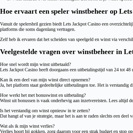
Hoe ervaart een speler winstbeheer op Let
Vanuit de spelersbril gezien biedt Lets Jackpot Casino een overzichtel
platforms die soms dagenlang vertragen.
Zelf heb ik ervaren dat het scheiden van speelgeld en winst via versch
Veelgestelde vragen over winstbeheer in Le
Hoe snel wordt mijn winst uitbetaald?
Lets Jackpot Casino heeft doorgaans een uitbetalingstijd van 24 tot 48 
Kan ik een deel van mijn winst direct opnemen?
Ja, het platform staat gedeeltelijke uitbetalingen toe. Het is verstandig di
Hoe werkt het met bonuswinst en uitbetaling?
Winst uit bonussen is vaak onderhevig aan inzetvereisten. Lees altijd
Is het verstandig om winst opnieuw in te zetten?
Dat hangt af van je strategie, maar het is aan te raden slechts een dee
Wat als ik mijn winst verlies?
Verlies hoort bij gokken, zorg daarom voor een strak budget en stop o