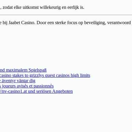
zodat elke uitkomst willekeurig en eerlijk is.
e bij Jaabet Casino. Door een sterke focus op beveiliging, verantwoord 
o und maximalem Spielspaß
asino stakes to grizzlys quest casinos high limits
 äventyr väntar dig
s joueurs avisés et passionnés
://nv-casino1.at und seriösen Angeboten