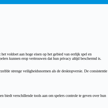
t het voldoet aan hoge eisen op het gebied van eerlijk spel en
elers kunnen erop vertrouwen dat hun privacy altijd beschermd is.
zelfde strenge veiligheidsnormen als de desktopversie. De consistentie
 biedt verschillende tools aan om spelers controle te geven over hun