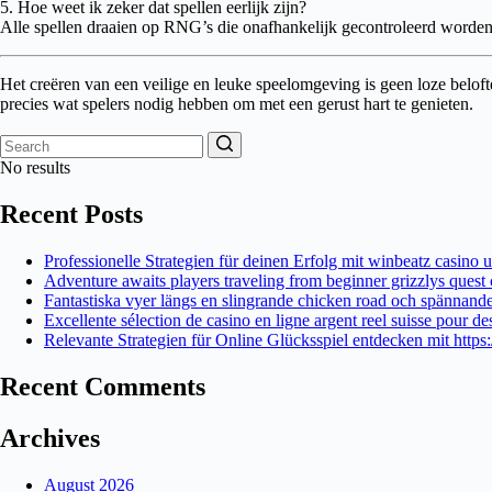
5. Hoe weet ik zeker dat spellen eerlijk zijn?
Alle spellen draaien op RNG’s die onafhankelijk gecontroleerd worden, 
Het creëren van een veilige en leuke speelomgeving is geen loze beloft
precies wat spelers nodig hebben om met een gerust hart te genieten.
No results
Recent Posts
Professionelle Strategien für deinen Erfolg mit winbeatz casin
Adventure awaits players traveling from beginner grizzlys quest c
Fantastiska vyer längs en slingrande chicken road och spännande
Excellente sélection de casino en ligne argent reel suisse pour de
Relevante Strategien für Online Glücksspiel entdecken mit https
Recent Comments
Archives
August 2026