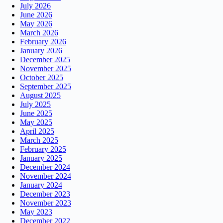
July 2026
June 2026
May 2026
March 2026
February 2026
January 2026
December 2025
November 2025
October 2025
September 2025
August 2025
July 2025
June 2025
May 2025
April 2025
March 2025
February 2025
January 2025
December 2024
November 2024
January 2024
December 2023
November 2023
May 2023
December 2022