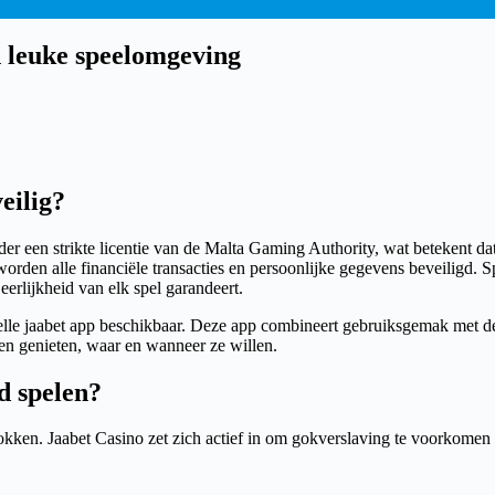
n leuke speelomgeving
eilig?
nder een strikte licentie van de Malta Gaming Authority, wat betekent da
en alle financiële transacties en persoonlijke gegevens beveiligd. Sp
erlijkheid van elk spel garandeert.
nelle jaabet app beschikbaar. Deze app combineert gebruiksgemak met de
nnen genieten, waar en wanneer ze willen.
d spelen?
en. Jaabet Casino zet zich actief in om gokverslaving te voorkomen en