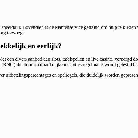
 speelduur. Bovendien is de klantenservice getraind om hulp te bieden
zorg toevoegt.
ekkelijk en eerlijk?
et een divers aanbod aan slots, tafelspellen en live casino, verzorgd d
(RNG) die door onafhankelijke instanties regelmatig wordt getest. Dit 
uitbetalingspercentages en spelregels, die duidelijk worden gepresentee