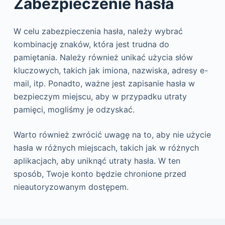
Zabezpieczenie hasła
W celu zabezpieczenia hasła, należy wybrać
kombinację znaków, która jest trudna do
pamiętania. Należy również unikać użycia słów
kluczowych, takich jak imiona, nazwiska, adresy e-
mail, itp. Ponadto, ważne jest zapisanie hasła w
bezpieczym miejscu, aby w przypadku utraty
pamięci, mogliśmy je odzyskać.
Warto również zwrócić uwagę na to, aby nie użycie
hasła w różnych miejscach, takich jak w różnych
aplikacjach, aby uniknąć utraty hasła. W ten
sposób, Twoje konto będzie chronione przed
nieautoryzowanym dostępem.