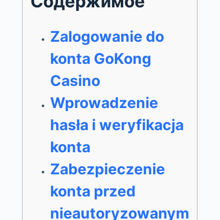
Содержимое
Zalogowanie do
konta GoKong
Casino
Wprowadzenie
hasła i weryfikacja
konta
Zabezpieczenie
konta przed
nieautoryzowanym