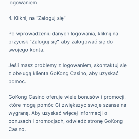
logowaniem.
4. Kliknij na “Zaloguj się”
Po wprowadzeniu danych logowania, kliknij na
przycisk “Zaloguj się”, aby zalogować się do
swojego konta.
Jeśli masz problemy z logowaniem, skontaktuj się
z obsługą klienta GoKong Casino, aby uzyskać
pomoc.
GoKong Casino oferuje wiele bonusów i promocji,
które mogą pomóc Ci zwiększyć swoje szanse na
wygraną. Aby uzyskać więcej informacji o
bonusach i promocjach, odwiedź stronę GoKong
Casino.