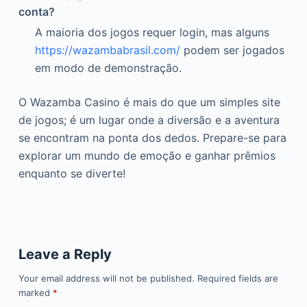
conta?
A maioria dos jogos requer login, mas alguns
https://wazambabrasil.com/
podem ser jogados
em modo de demonstração.
O Wazamba Casino é mais do que um simples site
de jogos; é um lugar onde a diversão e a aventura
se encontram na ponta dos dedos. Prepare-se para
explorar um mundo de emoção e ganhar prêmios
enquanto se diverte!
Leave a Reply
Your email address will not be published.
Required fields are
marked
*