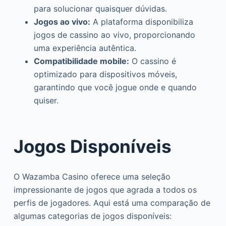
para solucionar quaisquer dúvidas.
Jogos ao vivo:
A plataforma disponibiliza
jogos de cassino ao vivo, proporcionando
uma experiência autêntica.
Compatibilidade mobile:
O cassino é
optimizado para dispositivos móveis,
garantindo que você jogue onde e quando
quiser.
Jogos Disponíveis
O Wazamba Casino oferece uma seleção
impressionante de jogos que agrada a todos os
perfis de jogadores. Aqui está uma comparação de
algumas categorias de jogos disponíveis: