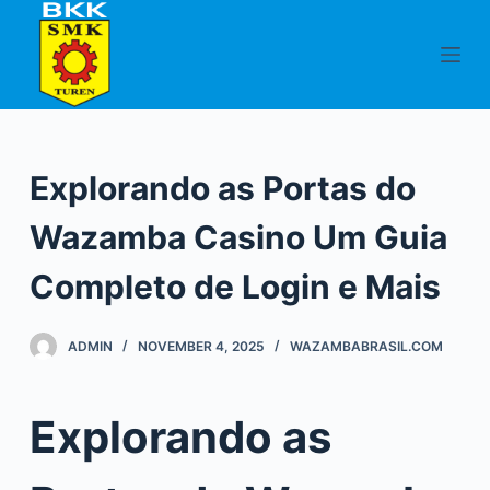
S
k
i
p
t
o
Explorando as Portas do
c
o
Wazamba Casino Um Guia
n
Completo de Login e Mais
t
e
n
ADMIN
NOVEMBER 4, 2025
WAZAMBABRASIL.COM
t
Explorando as