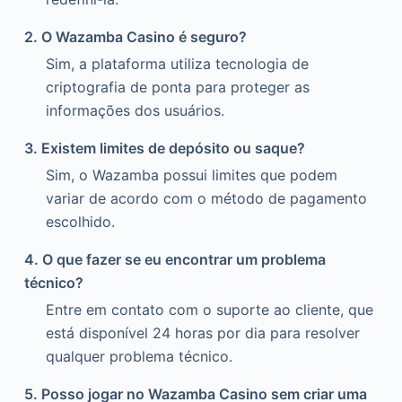
2. O Wazamba Casino é seguro?
Sim, a plataforma utiliza tecnologia de
criptografia de ponta para proteger as
informações dos usuários.
3. Existem limites de depósito ou saque?
Sim, o Wazamba possui limites que podem
variar de acordo com o método de pagamento
escolhido.
4. O que fazer se eu encontrar um problema
técnico?
Entre em contato com o suporte ao cliente, que
está disponível 24 horas por dia para resolver
qualquer problema técnico.
5. Posso jogar no Wazamba Casino sem criar uma