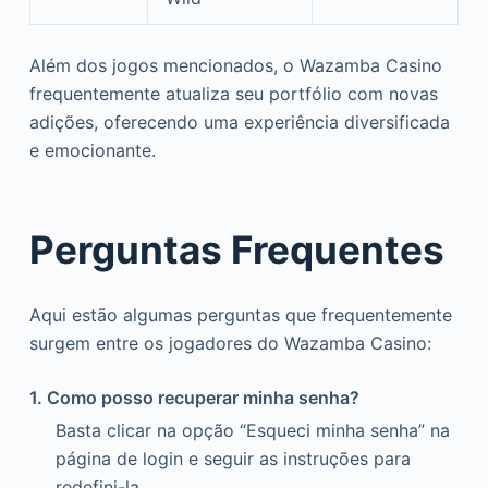
Além dos jogos mencionados, o Wazamba Casino
frequentemente atualiza seu portfólio com novas
adições, oferecendo uma experiência diversificada
e emocionante.
Perguntas Frequentes
Aqui estão algumas perguntas que frequentemente
surgem entre os jogadores do Wazamba Casino:
1. Como posso recuperar minha senha?
Basta clicar na opção “Esqueci minha senha” na
página de login e seguir as instruções para
redefini-la.