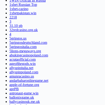
1WIN Official In Russia
1xbet Russian Top
1xbet-cazino
1xbetpakistan.win
2218
3
31.10 pb
32redcasino.org.uk
4
5gringos.us
5gringosdeutschland.com
5gringositalia.com
5lions-megaways.org
abukingcasinopoland.com
acrataofficial.com
ageofthegods.win
allyspinitalia.net
allyspinpoland.com
amunracasino.us
andarbaharonlinegame.net
apple-of-fortune.org
aprPB
astronaut-game.win
ballonixgame.uk
ballycasinouk.me.uk