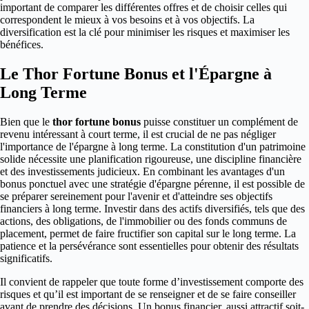
important de comparer les différentes offres et de choisir celles qui
correspondent le mieux à vos besoins et à vos objectifs. La
diversification est la clé pour minimiser les risques et maximiser les
bénéfices.
Le Thor Fortune Bonus et l'Épargne à
Long Terme
Bien que le
thor fortune bonus
puisse constituer un complément de
revenu intéressant à court terme, il est crucial de ne pas négliger
l'importance de l'épargne à long terme. La constitution d'un patrimoine
solide nécessite une planification rigoureuse, une discipline financière
et des investissements judicieux. En combinant les avantages d'un
bonus ponctuel avec une stratégie d'épargne pérenne, il est possible de
se préparer sereinement pour l'avenir et d'atteindre ses objectifs
financiers à long terme. Investir dans des actifs diversifiés, tels que des
actions, des obligations, de l'immobilier ou des fonds communs de
placement, permet de faire fructifier son capital sur le long terme. La
patience et la persévérance sont essentielles pour obtenir des résultats
significatifs.
Il convient de rappeler que toute forme d’investissement comporte des
risques et qu’il est important de se renseigner et de se faire conseiller
avant de prendre des décisions. Un bonus financier, aussi attractif soit-