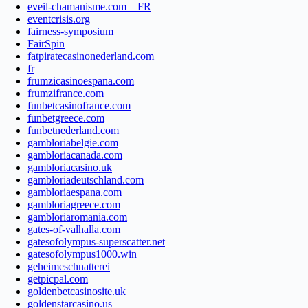
eveil-chamanisme.com – FR
eventcrisis.org
fairness-symposium
FairSpin
fatpiratecasinonederland.com
fr
frumzicasinoespana.com
frumzifrance.com
funbetcasinofrance.com
funbetgreece.com
funbetnederland.com
gambloriabelgie.com
gambloriacanada.com
gambloriacasino.uk
gambloriadeutschland.com
gambloriaespana.com
gambloriagreece.com
gambloriaromania.com
gates-of-valhalla.com
gatesofolympus-superscatter.net
gatesofolympus1000.win
geheimeschnatterei
getpicpal.com
goldenbetcasinosite.uk
goldenstarcasino.us