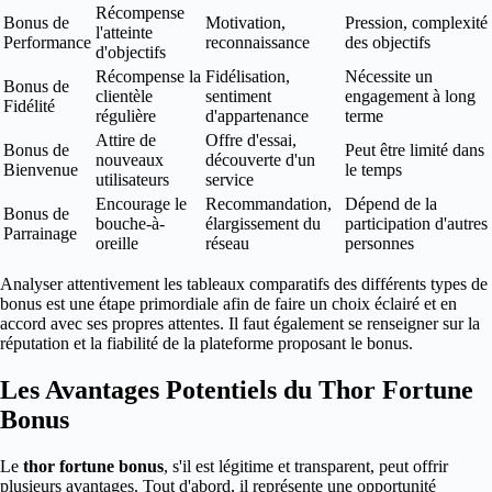
Récompense
Bonus de
Motivation,
Pression, complexité
l'atteinte
Performance
reconnaissance
des objectifs
d'objectifs
Récompense la
Fidélisation,
Nécessite un
Bonus de
clientèle
sentiment
engagement à long
Fidélité
régulière
d'appartenance
terme
Attire de
Offre d'essai,
Bonus de
Peut être limité dans
nouveaux
découverte d'un
Bienvenue
le temps
utilisateurs
service
Encourage le
Recommandation,
Dépend de la
Bonus de
bouche-à-
élargissement du
participation d'autres
Parrainage
oreille
réseau
personnes
Analyser attentivement les tableaux comparatifs des différents types de
bonus est une étape primordiale afin de faire un choix éclairé et en
accord avec ses propres attentes. Il faut également se renseigner sur la
réputation et la fiabilité de la plateforme proposant le bonus.
Les Avantages Potentiels du Thor Fortune
Bonus
Le
thor fortune bonus
, s'il est légitime et transparent, peut offrir
plusieurs avantages. Tout d'abord, il représente une opportunité