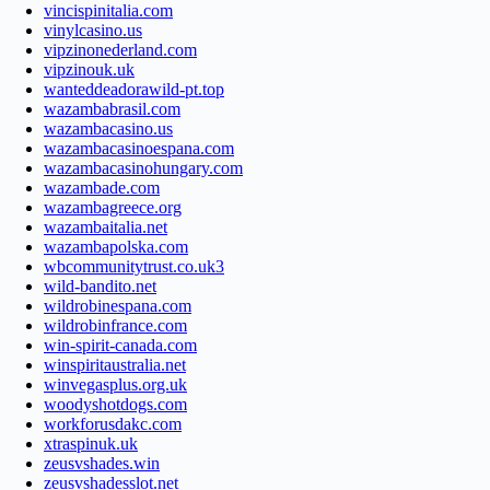
vincispinitalia.com
vinylcasino.us
vipzinonederland.com
vipzinouk.uk
wanteddeadorawild-pt.top
wazambabrasil.com
wazambacasino.us
wazambacasinoespana.com
wazambacasinohungary.com
wazambade.com
wazambagreece.org
wazambaitalia.net
wazambapolska.com
wbcommunitytrust.co.uk3
wild-bandito.net
wildrobinespana.com
wildrobinfrance.com
win-spirit-canada.com
winspiritaustralia.net
winvegasplus.org.uk
woodyshotdogs.com
workforusdakc.com
xtraspinuk.uk
zeusvshades.win
zeusvshadesslot.net