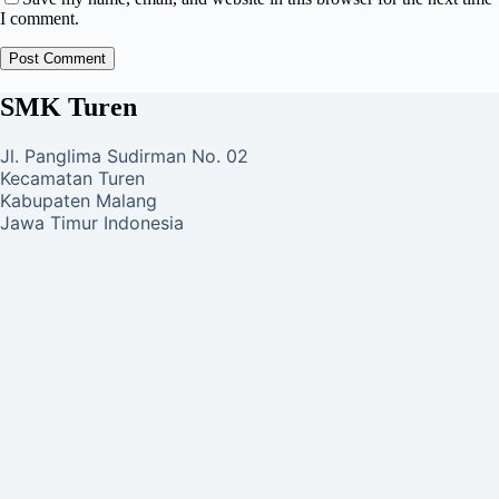
I comment.
Post Comment
SMK Turen
Jl. Panglima Sudirman No. 02
Kecamatan Turen
Kabupaten Malang
Jawa Timur Indonesia