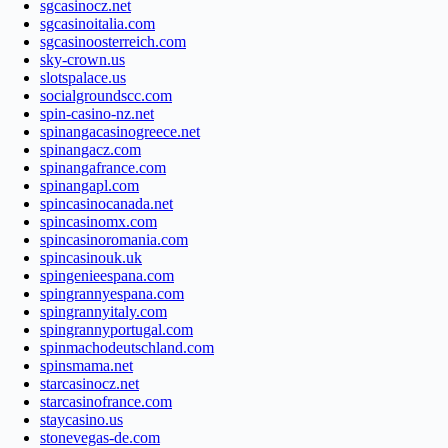
sgcasinocz.net
sgcasinoitalia.com
sgcasinoosterreich.com
sky-crown.us
slotspalace.us
socialgroundscc.com
spin-casino-nz.net
spinangacasinogreece.net
spinangacz.com
spinangafrance.com
spinangapl.com
spincasinocanada.net
spincasinomx.com
spincasinoromania.com
spincasinouk.uk
spingenieespana.com
spingrannyespana.com
spingrannyitaly.com
spingrannyportugal.com
spinmachodeutschland.com
spinsmama.net
starcasinocz.net
starcasinofrance.com
staycasino.us
stonevegas-de.com