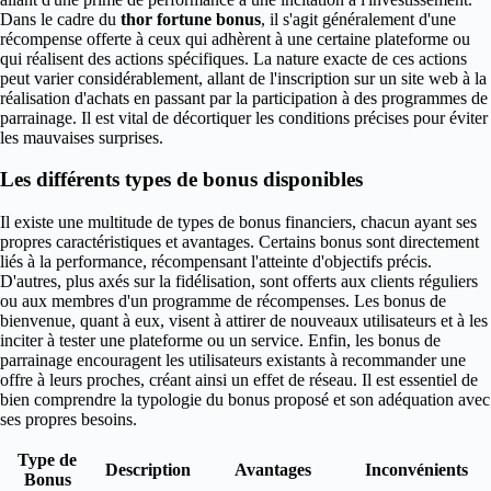
Dans le cadre du
thor fortune bonus
, il s'agit généralement d'une
récompense offerte à ceux qui adhèrent à une certaine plateforme ou
qui réalisent des actions spécifiques. La nature exacte de ces actions
peut varier considérablement, allant de l'inscription sur un site web à la
réalisation d'achats en passant par la participation à des programmes de
parrainage. Il est vital de décortiquer les conditions précises pour éviter
les mauvaises surprises.
Les différents types de bonus disponibles
Il existe une multitude de types de bonus financiers, chacun ayant ses
propres caractéristiques et avantages. Certains bonus sont directement
liés à la performance, récompensant l'atteinte d'objectifs précis.
D'autres, plus axés sur la fidélisation, sont offerts aux clients réguliers
ou aux membres d'un programme de récompenses. Les bonus de
bienvenue, quant à eux, visent à attirer de nouveaux utilisateurs et à les
inciter à tester une plateforme ou un service. Enfin, les bonus de
parrainage encouragent les utilisateurs existants à recommander une
offre à leurs proches, créant ainsi un effet de réseau. Il est essentiel de
bien comprendre la typologie du bonus proposé et son adéquation avec
ses propres besoins.
Type de
Description
Avantages
Inconvénients
Bonus