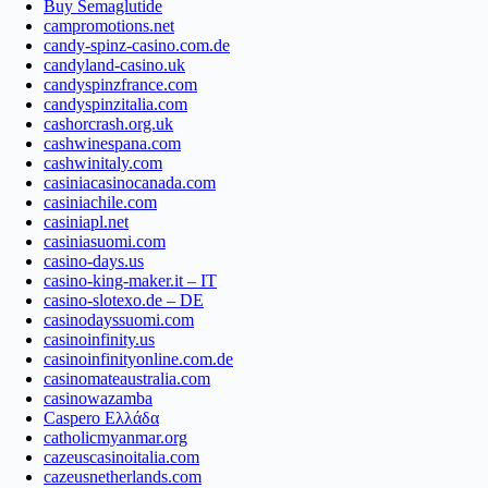
Buy Semaglutide
campromotions.net
candy-spinz-casino.com.de
candyland-casino.uk
candyspinzfrance.com
candyspinzitalia.com
cashorcrash.org.uk
cashwinespana.com
cashwinitaly.com
casiniacasinocanada.com
casiniachile.com
casiniapl.net
casiniasuomi.com
casino-days.us
casino-king-maker.it – IT
casino-slotexo.de – DE
casinodayssuomi.com
casinoinfinity.us
casinoinfinityonline.com.de
casinomateaustralia.com
casinowazamba
Caspero Ελλάδα
catholicmyanmar.org
cazeuscasinoitalia.com
cazeusnetherlands.com