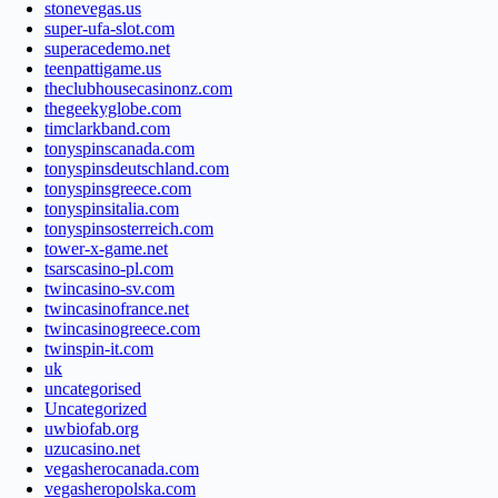
stonevegas.us
super-ufa-slot.com
superacedemo.net
teenpattigame.us
theclubhousecasinonz.com
thegeekyglobe.com
timclarkband.com
tonyspinscanada.com
tonyspinsdeutschland.com
tonyspinsgreece.com
tonyspinsitalia.com
tonyspinsosterreich.com
tower-x-game.net
tsarscasino-pl.com
twincasino-sv.com
twincasinofrance.net
twincasinogreece.com
twinspin-it.com
uk
uncategorised
Uncategorized
uwbiofab.org
uzucasino.net
vegasherocanada.com
vegasheropolska.com