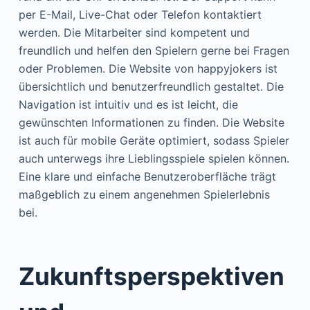
per E-Mail, Live-Chat oder Telefon kontaktiert
werden. Die Mitarbeiter sind kompetent und
freundlich und helfen den Spielern gerne bei Fragen
oder Problemen. Die Website von happyjokers ist
übersichtlich und benutzerfreundlich gestaltet. Die
Navigation ist intuitiv und es ist leicht, die
gewünschten Informationen zu finden. Die Website
ist auch für mobile Geräte optimiert, sodass Spieler
auch unterwegs ihre Lieblingsspiele spielen können.
Eine klare und einfache Benutzeroberfläche trägt
maßgeblich zu einem angenehmen Spielerlebnis
bei.
Zukunftsperspektiven