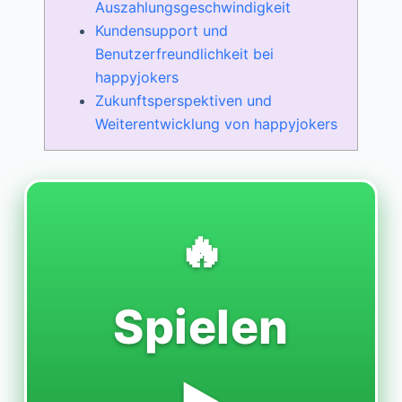
Auszahlungsgeschwindigkeit
Kundensupport und
Benutzerfreundlichkeit bei
happyjokers
Zukunftsperspektiven und
Weiterentwicklung von happyjokers
🔥
Spielen