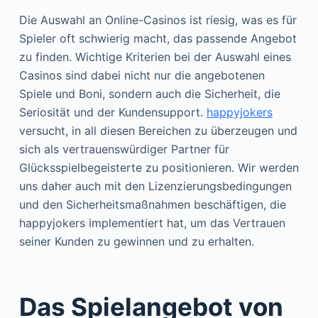
Die Auswahl an Online-Casinos ist riesig, was es für
Spieler oft schwierig macht, das passende Angebot
zu finden. Wichtige Kriterien bei der Auswahl eines
Casinos sind dabei nicht nur die angebotenen
Spiele und Boni, sondern auch die Sicherheit, die
Seriosität und der Kundensupport.
happyjokers
versucht, in all diesen Bereichen zu überzeugen und
sich als vertrauenswürdiger Partner für
Glücksspielbegeisterte zu positionieren. Wir werden
uns daher auch mit den Lizenzierungsbedingungen
und den Sicherheitsmaßnahmen beschäftigen, die
happyjokers implementiert hat, um das Vertrauen
seiner Kunden zu gewinnen und zu erhalten.
Das Spielangebot von