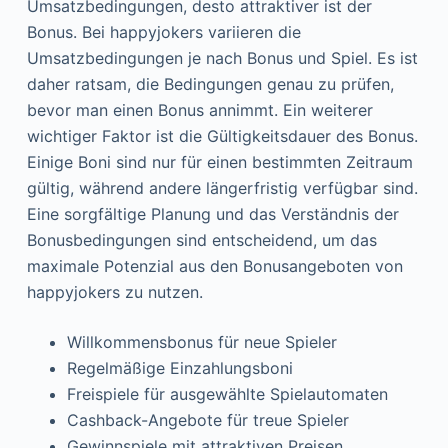
Umsatzbedingungen, desto attraktiver ist der
Bonus. Bei happyjokers variieren die
Umsatzbedingungen je nach Bonus und Spiel. Es ist
daher ratsam, die Bedingungen genau zu prüfen,
bevor man einen Bonus annimmt. Ein weiterer
wichtiger Faktor ist die Gültigkeitsdauer des Bonus.
Einige Boni sind nur für einen bestimmten Zeitraum
gültig, während andere längerfristig verfügbar sind.
Eine sorgfältige Planung und das Verständnis der
Bonusbedingungen sind entscheidend, um das
maximale Potenzial aus den Bonusangeboten von
happyjokers zu nutzen.
Willkommensbonus für neue Spieler
Regelmäßige Einzahlungsboni
Freispiele für ausgewählte Spielautomaten
Cashback-Angebote für treue Spieler
Gewinnspiele mit attraktiven Preisen