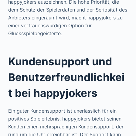
happyjokers auszeichnen. Die hohe Priorität, die
dem Schutz der Spielerdaten und der Seriosität des
Anbieters eingeräumt wird, macht happyjokers zu
einer vertrauenswürdigen Option für
Glücksspielbegeisterte.
Kundensupport und
Benutzerfreundlichkei
t bei happyjokers
Ein guter Kundensupport ist unerlässlich für ein
positives Spielerlebnis. happyjokers bietet seinen
Kunden einen mehrsprachigen Kundensupport, der
rund um die Uhr erreichbar ist. Der Support kann