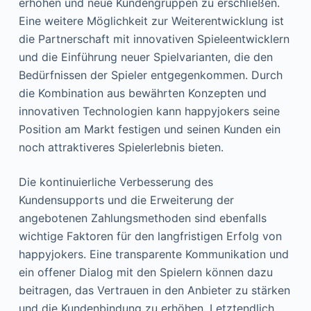
erhöhen und neue Kundengruppen zu erschließen.
Eine weitere Möglichkeit zur Weiterentwicklung ist
die Partnerschaft mit innovativen Spieleentwicklern
und die Einführung neuer Spielvarianten, die den
Bedürfnissen der Spieler entgegenkommen. Durch
die Kombination aus bewährten Konzepten und
innovativen Technologien kann happyjokers seine
Position am Markt festigen und seinen Kunden ein
noch attraktiveres Spielerlebnis bieten.
Die kontinuierliche Verbesserung des
Kundensupports und die Erweiterung der
angebotenen Zahlungsmethoden sind ebenfalls
wichtige Faktoren für den langfristigen Erfolg von
happyjokers. Eine transparente Kommunikation und
ein offener Dialog mit den Spielern können dazu
beitragen, das Vertrauen in den Anbieter zu stärken
und die Kundenbindung zu erhöhen. Letztendlich