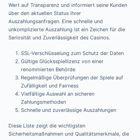
Wert auf Transparenz und informiert seine Kunden
über den aktuellen Status ihrer
Auszahlungsanfragen. Eine schnelle und
unkomplizierte Auszahlung ist ein Zeichen für die
Seriosität und Zuverlässigkeit des Casinos.
SSL-Verschlüsselung zum Schutz der Daten
Gültige Glücksspiellizenz von einer
renommierten Behörde
Regelmäßige Überprüfungen der Spiele auf
Zufälligkeit und Fairness
Vielfältige Auswahl an sicheren
Zahlungsmethoden
Schnelle und zuverlässige Auszahlungen
Diese Liste zeigt die wichtigsten
Sicherheitsmaßnahmen und Qualitätsmerkmale, die