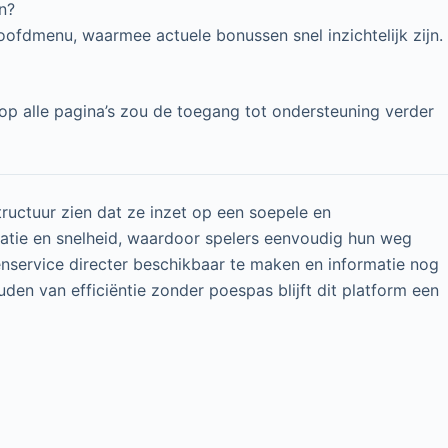
n?
oofdmenu, waarmee actuele bonussen snel inzichtelijk zijn.
 op alle pagina’s zou de toegang tot ondersteuning verder
ructuur zien dat ze inzet op een soepele en
vigatie en snelheid, waardoor spelers eenvoudig hun weg
enservice directer beschikbaar te maken en informatie nog
uden van efficiëntie zonder poespas blijft dit platform een