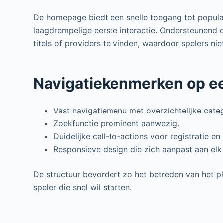
De homepage biedt een snelle toegang tot populai
laagdrempelige eerste interactie. Ondersteunend 
titels of providers te vinden, waardoor spelers ni
Navigatiekenmerken op een
Vast navigatiemenu met overzichtelijke cate
Zoekfunctie prominent aanwezig.
Duidelijke call-to-actions voor registratie en
Responsieve design die zich aanpast aan elk
De structuur bevordert zo het betreden van het p
speler die snel wil starten.