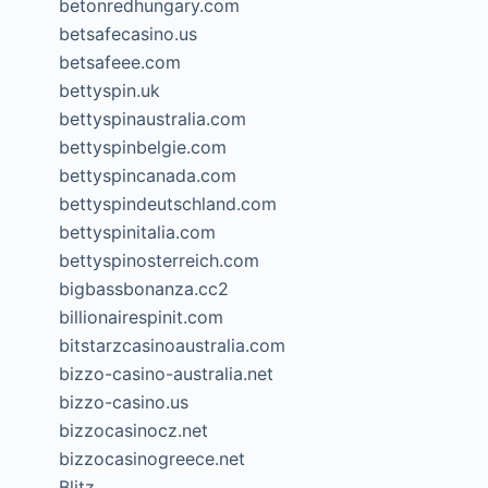
betonredhungary.com
betsafecasino.us
betsafeee.com
bettyspin.uk
bettyspinaustralia.com
bettyspinbelgie.com
bettyspincanada.com
bettyspindeutschland.com
bettyspinitalia.com
bettyspinosterreich.com
bigbassbonanza.cc2
billionairespinit.com
bitstarzcasinoaustralia.com
bizzo-casino-australia.net
bizzo-casino.us
bizzocasinocz.net
bizzocasinogreece.net
Blitz