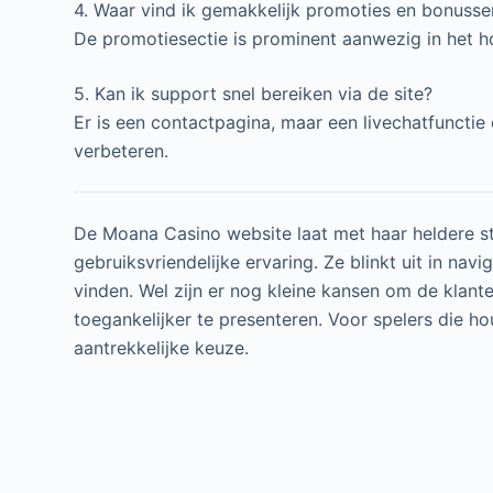
4. Waar vind ik gemakkelijk promoties en bonusse
De promotiesectie is prominent aanwezig in het h
5. Kan ik support snel bereiken via de site?
Er is een contactpagina, maar een livechatfunctie
verbeteren.
De Moana Casino website laat met haar heldere st
gebruiksvriendelijke ervaring. Ze blinkt uit in na
vinden. Wel zijn er nog kleine kansen om de klant
toegankelijker te presenteren. Voor spelers die ho
aantrekkelijke keuze.