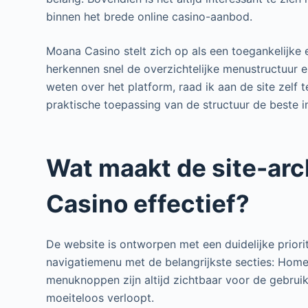
binnen het brede online casino-aanbod.
Moana Casino stelt zich op als een toegankelijke
herkennen snel de overzichtelijke menustructuur en
weten over het platform, raad ik aan de site zelf 
praktische toepassing van de structuur de beste i
Wat maakt de site-ar
Casino effectief?
De website is ontworpen met een duidelijke priori
navigatiemenu met de belangrijkste secties: Home,
menuknoppen zijn altijd zichtbaar voor de gebrui
moeiteloos verloopt.