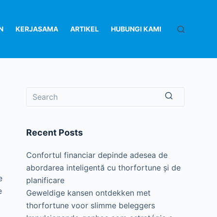
N
KERJASAMA
ARTIKEL
HUBUNGI KAMI
No
results
Recent Posts
Confortul financiar depinde adesea de
abordarea inteligentă cu thorfortune și de
e
planificare
e
Geweldige kansen ontdekken met
thorfortune voor slimme beleggers