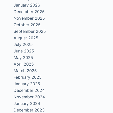
January 2026
December 2025
November 2025
October 2025
September 2025
August 2025
July 2025
June 2025
May 2025
April 2025
March 2025
February 2025
January 2025
December 2024
November 2024
January 2024
December 2023