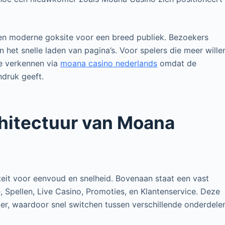
 en moderne goksite voor een breed publiek. Bezoekers
 het snelle laden van pagina’s. Voor spelers die meer wille
te verkennen via
moana casino nederlands
omdat de
ndruk geeft.
chitectuur van Moana
teit voor eenvoud en snelheid. Bovenaan staat een vast
 Spellen, Live Casino, Promoties, en Klantenservice. Deze
ker, waardoor snel switchen tussen verschillende onderdele