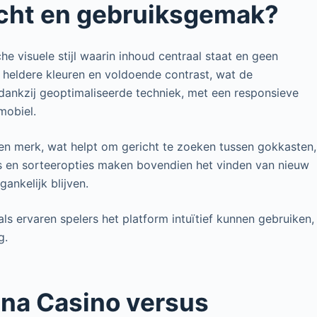
icht en gebruiksgemak?
e visuele stijl waarin inhoud centraal staat en geen
t heldere kleuren en voldoende contrast, wat de
 dankzij geoptimaliseerde techniek, met een responsieve
mobiel.
 en merk, wat helpt om gericht te zoeken tussen gokkasten,
ters en sorteeropties maken bovendien het vinden van nieuw
gankelijk blijven.
s ervaren spelers het platform intuïtief kunnen gebruiken,
g.
ana Casino versus