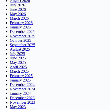
August 2026
July 2026
June 2026
May 2026
March 2026
February 2026
January 2026
December 2025
November 2025
October 2025
September 2025
August 2025
July 2025
June 2025
May 2025
April 2025
March 2025
February 2025
January 2025
December 2024
November 2024
January 2024
December 2023
November 2023
May 2023