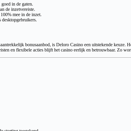
 goed in de gaten.
n de inzetvereiste.
l 100% mee in de inzet.
s desktopgebruikers.
n aantrekkelijk bonusaanbod, is Deloro Casino een uitstekende keuze. 
en en flexibele acties blijft het casino eerlijk en betrouwbaar. Zo word
e storting toegekend.