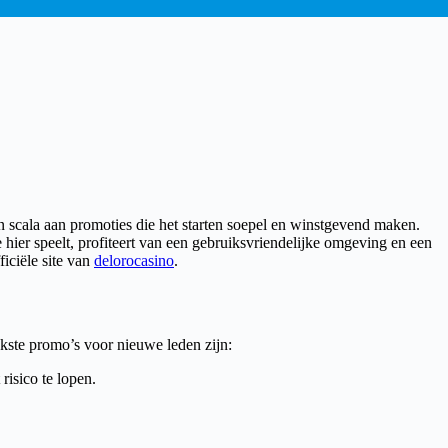
 scala aan promoties die het starten soepel en winstgevend maken.
ier speelt, profiteert van een gebruiksvriendelijke omgeving en een
iciële site van
delorocasino
.
jkste promo’s voor nieuwe leden zijn:
risico te lopen.