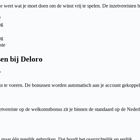
e weet wat je moet doen om de winst vrij te spelen. De inzetvereisten
e
ag
ag
ste
en bij Deloro
?
 te voeren. De bonussen worden automatisch aan je account gekoppeld bij
zetvereiste op de welkomstbonus zit je binnen de standaard op de Nederl
 maar één tegelijk gebruiken. Dat houdt het overzichtelijk en eerlijk.