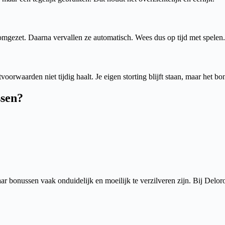
gezet. Daarna vervallen ze automatisch. Wees dus op tijd met spelen.
tvoorwaarden niet tijdig haalt. Je eigen storting blijft staan, maar het
ssen?
aar bonussen vaak onduidelijk en moeilijk te verzilveren zijn. Bij Deloro