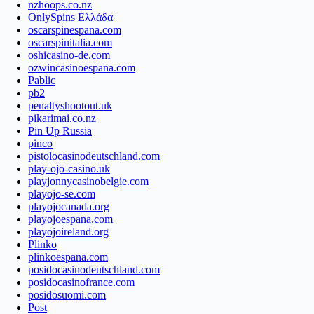
nzhoops.co.nz
OnlySpins Ελλάδα
oscarspinespana.com
oscarspinitalia.com
oshicasino-de.com
ozwincasinoespana.com
Pablic
pb2
penaltyshootout.uk
pikarimai.co.nz
Pin Up Russia
pinco
pistolocasinodeutschland.com
play-ojo-casino.uk
playjonnycasinobelgie.com
playojo-se.com
playojocanada.org
playojoespana.com
playojoireland.org
Plinko
plinkoespana.com
posidocasinodeutschland.com
posidocasinofrance.com
posidosuomi.com
Post