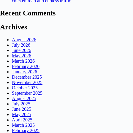
chicken road and endless traffic
Recent Comments
Archives
August 2026
July 2026
June 2026
May 2026
March 2026
February 2026
January 2026
December 2025
November 2025
October 2025
September 2025
August 2025
July 2025
June 2025
May 2025
April 2025
March 2025
February 2025