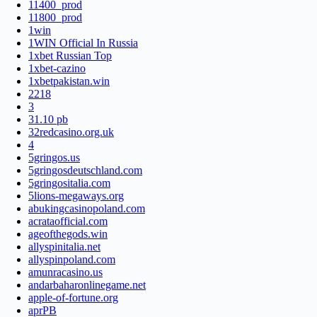
11400_prod
11800_prod
1win
1WIN Official In Russia
1xbet Russian Top
1xbet-cazino
1xbetpakistan.win
2218
3
31.10 pb
32redcasino.org.uk
4
5gringos.us
5gringosdeutschland.com
5gringositalia.com
5lions-megaways.org
abukingcasinopoland.com
acrataofficial.com
ageofthegods.win
allyspinitalia.net
allyspinpoland.com
amunracasino.us
andarbaharonlinegame.net
apple-of-fortune.org
aprPB