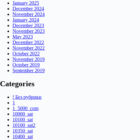
January 2025
December 2024
November 2024
January 2024
December 2023
November 2023
May 2023
December 2022
November 2022
October 2022
November 2019
October 2019
September 2019
Categories
! Без рубрики
1
1_5000_com
10000_sat
10100_sat
10100_sat2
10350_sat
10400_sat