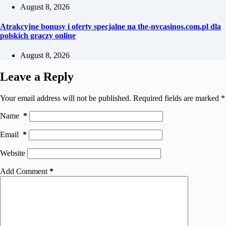
August 8, 2026
Atrakcyjne bonusy i oferty specjalne na the-nvcasinos.com.pl dla
polskich graczy online
August 8, 2026
Leave a Reply
Your email address will not be published.
Required fields are marked
*
Name
*
Email
*
Website
Add Comment
*