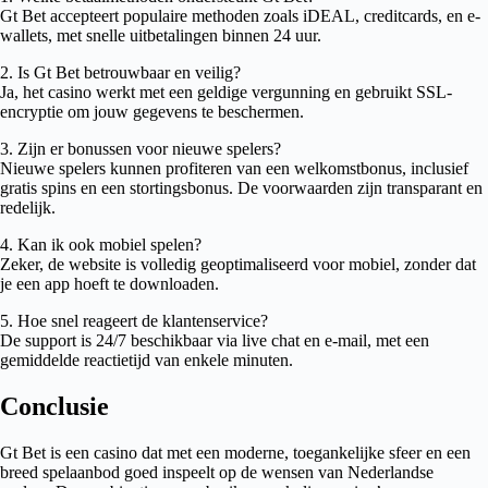
Gt Bet accepteert populaire methoden zoals iDEAL, creditcards, en e-
wallets, met snelle uitbetalingen binnen 24 uur.
2. Is Gt Bet betrouwbaar en veilig?
Ja, het casino werkt met een geldige vergunning en gebruikt SSL-
encryptie om jouw gegevens te beschermen.
3. Zijn er bonussen voor nieuwe spelers?
Nieuwe spelers kunnen profiteren van een welkomstbonus, inclusief
gratis spins en een stortingsbonus. De voorwaarden zijn transparant en
redelijk.
4. Kan ik ook mobiel spelen?
Zeker, de website is volledig geoptimaliseerd voor mobiel, zonder dat
je een app hoeft te downloaden.
5. Hoe snel reageert de klantenservice?
De support is 24/7 beschikbaar via live chat en e-mail, met een
gemiddelde reactietijd van enkele minuten.
Conclusie
Gt Bet is een casino dat met een moderne, toegankelijke sfeer en een
breed spelaanbod goed inspeelt op de wensen van Nederlandse