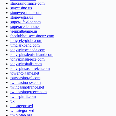
starcasinofrance.com
staycasino.us
stonevegas-de.com
stonevegas.us
super-ufa-slot.com
superacedemo.net
teenpattigame.us
theclubhousecasinonz.com
thegeekyglobe.com
timclarkband.com
tonyspinscanada.com
tonyspinsdeutschland.com
tonyspinsgreece.com
tonyspinsitalia.com
tonyspinsosterreich.com
tower-x-game.net
tsarscasino-pl.com
twincasino-sv.com
twincasinofrance.net
twincasinogreece.com
twinspin-it.com
uk
uncategorised
Uncategorized
uwbiofab.org