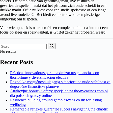
spelers. De combinatie van gebruiksgemak, live casino’s en
gevarieerde spellen maakt dat het platform zich onderscheidt in een
drukke markt. Of je nu kiest voor een snelle spelsessie of een lange
avond live roulette, Gt Bet biedt een betrouwbare en plezierige
omgeving om te spelen.
Voor wie op zoek is naar een fris en compleet online casino met een
focus op sfeer en spelkwaliteit, is Gt Bet zeker het proberen waard.
No results
Recent Posts
Prácticas innovadoras para maximizar tus ganancias con
thorfortune y diversificación efectiva
Raznolike mogućnosti ulaganja s thorfortune nude stabilnost za
dugoročne financijske planove
Atrakcyjne bonusy i oferty specjalne na the-nvcasinos.com.pl
dla polskich graczy online
Resilience building around gambles-zens.co.uk for lasting
wellbeing
Remarkable reflexes guarantee success navigating the chaotic