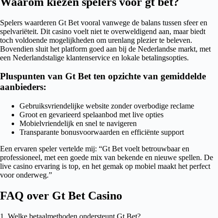
Waarom kiezen spelers voor gt bet?
Spelers waarderen Gt Bet vooral vanwege de balans tussen sfeer en
spelvariëteit. Dit casino voelt niet te overweldigend aan, maar biedt
toch voldoende mogelijkheden om urenlang plezier te beleven.
Bovendien sluit het platform goed aan bij de Nederlandse markt, met
een Nederlandstalige klantenservice en lokale betalingsopties.
Pluspunten van Gt Bet ten opzichte van gemiddelde
aanbieders:
Gebruiksvriendelijke website zonder overbodige reclame
Groot en gevarieerd spelaanbod met live opties
Mobielvriendelijk en snel te navigeren
Transparante bonusvoorwaarden en efficiënte support
Een ervaren speler vertelde mij: “Gt Bet voelt betrouwbaar en
professioneel, met een goede mix van bekende en nieuwe spellen. De
live casino ervaring is top, en het gemak op mobiel maakt het perfect
voor onderweg.”
FAQ over Gt Bet Casino
1. Welke betaalmethoden ondersteunt Gt Bet?