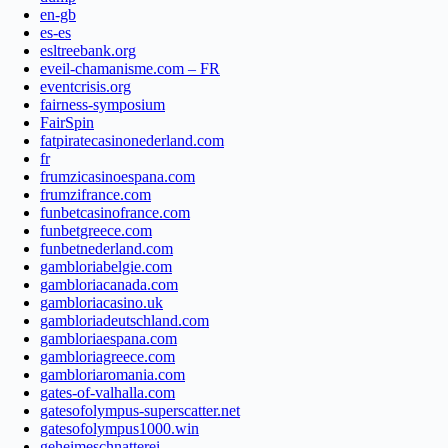
en-gb
es-es
esltreebank.org
eveil-chamanisme.com – FR
eventcrisis.org
fairness-symposium
FairSpin
fatpiratecasinonederland.com
fr
frumzicasinoespana.com
frumzifrance.com
funbetcasinofrance.com
funbetgreece.com
funbetnederland.com
gambloriabelgie.com
gambloriacanada.com
gambloriacasino.uk
gambloriadeutschland.com
gambloriaespana.com
gambloriagreece.com
gambloriaromania.com
gates-of-valhalla.com
gatesofolympus-superscatter.net
gatesofolympus1000.win
geheimeschnatterei