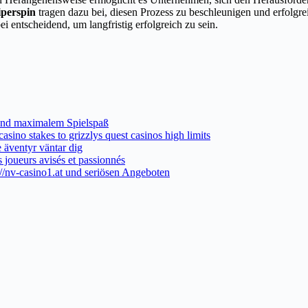
iperspin
tragen dazu bei, diesen Prozess zu beschleunigen und erfolgre
entscheidend, um langfristig erfolgreich zu sein.
o und maximalem Spielspaß
asino stakes to grizzlys quest casinos high limits
 äventyr väntar dig
s joueurs avisés et passionnés
://nv-casino1.at und seriösen Angeboten