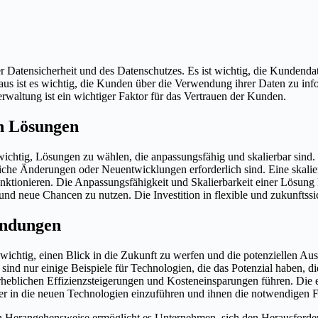
atensicherheit und des Datenschutzes. Es ist wichtig, die Kundendate
s ist es wichtig, die Kunden über die Verwendung ihrer Daten zu info
rwaltung ist ein wichtiger Faktor für das Vertrauen der Kunden.
on Lösungen
wichtig, Lösungen zu wählen, die anpassungsfähig und skalierbar sind
iche Änderungen oder Neuentwicklungen erforderlich sind. Eine skal
unktionieren. Die Anpassungsfähigkeit und Skalierbarkeit einer Lösung
d neue Chancen zu nutzen. Die Investition in flexible und zukunftssic
endungen
 wichtig, einen Blick in die Zukunft zu werfen und die potenziellen A
 sind nur einige Beispiele für Technologien, die das Potenzial haben, d
rheblichen Effizienzsteigerungen und Kosteneinsparungen führen. Die e
iter in die neuen Technologien einzuführen und ihnen die notwendigen F
n Herangehensweise ermöglicht es Unternehmen, sich den Herausforder