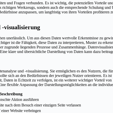
ten und Fragen verbunden. Es ist wichtig, die potenziellen Vorteile u
es richtigen Werkzeugs, sondern auch die entsprechende Schulung und Un
ürfnisse anzupassen, um langfristig von ihren Vorteilen profitieren zu 
 -visualisierung
chen unerlässlich. Um aus diesen Daten wertvolle Erkenntnisse zu g
htiger ist die Fähigkeit, diese Daten zu interpretieren, Muster zu erke
der zugrunde liegenden Prozesse und Zusammenhänge. Datenvisualisierun
 Eine klare und übersichtliche Darstellung von Daten kann dazu beitra
nanalyse und -visualisierung. Sie ermöglichen es den Nutzern, die für s
llte sich an den Bedürfnissen der jeweiligen Nutzer orientieren. Es ist
eit, Daten in Echtzeit zu verfolgen, ist ein weiterer wichtiger Vorteil v
ine flexible Anpassung der Darstellungsmöglichkeiten an die individuel
Beschreibung
ünschte Aktion ausführen
site nach dem Besuch einer einzigen Seite verlassen
f einer Website verbringen