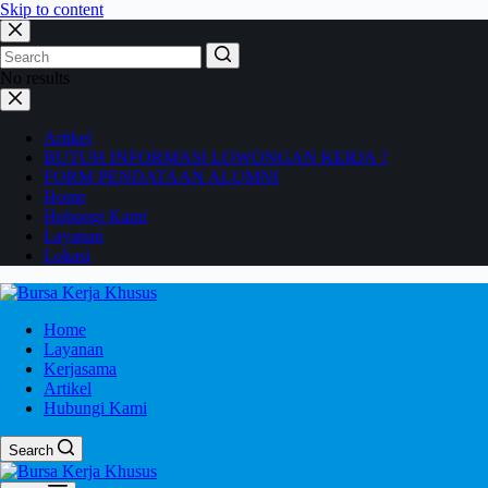
Skip to content
No results
Artikel
BUTUH INFORMASI LOWONGAN KERJA ?
FORM PENDATAAN ALUMNI
Home
Hubungi Kami
Layanan
Lokasi
Home
Layanan
Kerjasama
Artikel
Hubungi Kami
Search