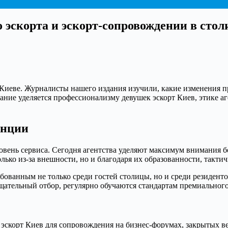
о эскорта и эскорт-сопровождении в стол
 Киеве. Журналисты нашего издания изучили, какие изменения п
ние уделяется профессионализму девушек эскорт Киев, этике аг
енции
вень сервиса. Сегодня агентства уделяют максимум внимания бе
ько из-за внешности, но и благодаря их образованности, такти
ебованным не только среди гостей столицы, но и среди резиден
щательный отбор, регулярно обучаются стандартам премиальног
 эскорт Киев для сопровождения на бизнес-форумах, закрытых в