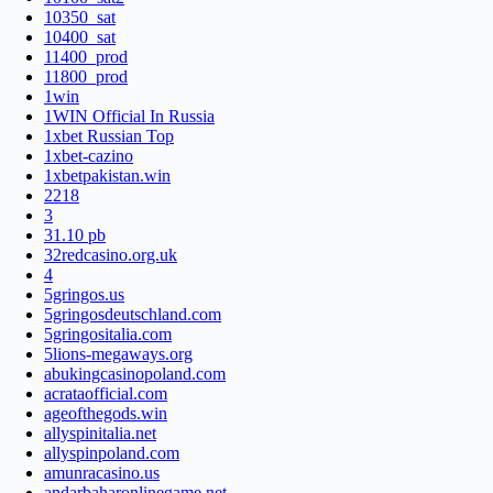
10350_sat
10400_sat
11400_prod
11800_prod
1win
1WIN Official In Russia
1xbet Russian Top
1xbet-cazino
1xbetpakistan.win
2218
3
31.10 pb
32redcasino.org.uk
4
5gringos.us
5gringosdeutschland.com
5gringositalia.com
5lions-megaways.org
abukingcasinopoland.com
acrataofficial.com
ageofthegods.win
allyspinitalia.net
allyspinpoland.com
amunracasino.us
andarbaharonlinegame.net