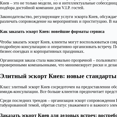
Киев – это не только модели, но и интеллектуальные собеседн
подбора достойной компании для V.I.P. гостей.
Законодательство, регулирующее услуги эскорта Киев, обсуждае
различать сопровождение на мероприятиях и проституцию. В на
Как заказать эскорт Киев: новейшие форматы сервиса
Чтобы заказать эскорт Киев, клиенты могут воспользоваться со
подробную консультацию и оперативно организовать встречу. П
бизнес-поездках и корпоративных праздниках.
Организация заказа стала максимально прозрачной – пользовате
проверенными компаньонками, что минимизирует риски и дела
Элитный эскорт Киев: новые стандарты
Класс элитный эскорт Киев сосредоточен на предоставлении об
имидж-консультации. Все больше клиентов предпочитает пред
Среди последних трендов – организация эскорт сопровождения 
табуированной темой, обретая статус уважаемого и важного эл
Заказать эскорт Киев для деловых встреч: востре