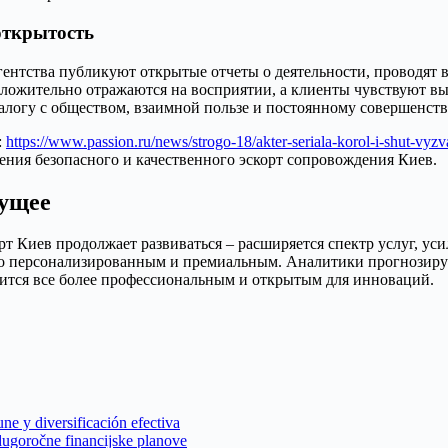
открытость
агентства публикуют открытые отчеты о деятельности, проводя
ложительно отражаются на восприятии, а клиенты чувствуют вы
иалогу с обществом, взаимной пользе и постоянному совершенст
:
https://www.passion.ru/news/strogo-18/akter-seriala-korol-i-shut-vyz
ения безопасного и качественного эскорт сопровождения Киев.
дущее
т Киев продолжает развиваться – расширяется спектр услуг, ус
но персонализированным и премиальным. Аналитики прогнозиру
вится все более профессиональным и открытым для инноваций.
ne y diversificación efectiva
dugoročne financijske planove