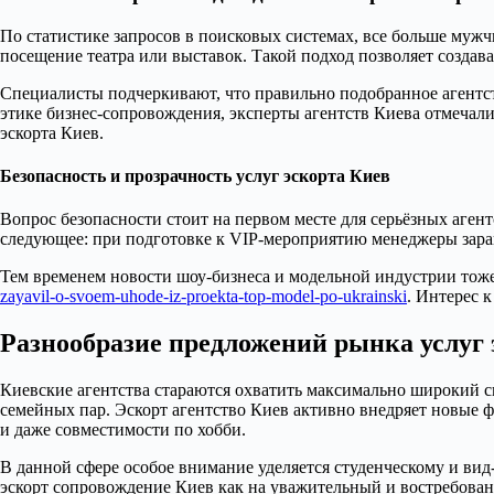
По статистике запросов в поисковых системах, все больше муж
посещение театра или выставок. Такой подход позволяет создав
Специалисты подчеркивают, что правильно подобранное агентст
этике бизнес-сопровождения, эксперты агентств Киева отмечали
эскорта Киев.
Безопасность и прозрачность услуг эскорта Киев
Вопрос безопасности стоит на первом месте для серьёзных аг
следующее: при подготовке к VIP-мероприятию менеджеры заран
Тем временем новости шоу-бизнеса и модельной индустрии тоже
zayavil-o-svoem-uhode-iz-proekta-top-model-po-ukrainski
. Интерес 
Разнообразие предложений рынка услуг 
Киевские агентства стараются охватить максимально широкий с
семейных пар. Эскорт агентство Киев активно внедряет новые 
и даже совместимости по хобби.
В данной сфере особое внимание уделяется студенческому и в
эскорт сопровождение Киев как на уважительный и востребован