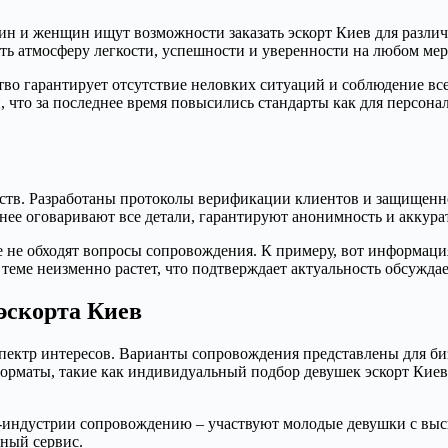
чин и женщин ищут возможности заказать эскорт Киев для разли
ать атмосферу легкости, успешности и уверенности на любом ме
во гарантирует отсутствие неловких ситуаций и соблюдение все
, что за последнее время повысились стандарты как для персона
ентств. Разработаны протоколы верификации клиентов и защище
ее оговаривают все детали, гарантируют анонимность и аккурат
 не обходят вопросы сопровождения. К примеру, вот информаци
к теме неизменно растет, что подтверждает актуальность обсужда
эскорта Киев
пектр интересов. Варианты сопровождения представлены для би
форматы, такие как индивидуальный подбор девушек эскорт Кие
ид-индустрии сопровождению – участвуют молодые девушки с вы
ный сервис.