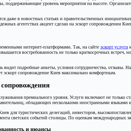
ицы, поддерживающие уровень мероприятия на высоте. Организат
тся даже в новостных статьях и правительственных инициативах.
дежных агентствах акцент сделан на эскорт сопровождении Киев
временными интернет-платформами. Так, на сайте
эскорт услуги
м
овышается востребованность не только краткосрочных встреч, н
ль видит подробные анкеты, условия сотрудничества, отзывы. На
ет эскорт сопровождение Киев максимально комфортным.
 сопровождения
служивания премиального уровня. Услуги включают не только ст
ставительниц, обладающих несколькими иностранными языками 
Киев для туристических делегаций, инвесторов, высокопоставле
емента светских событий столицы. По оценкам международных эк
бованность и нюансы