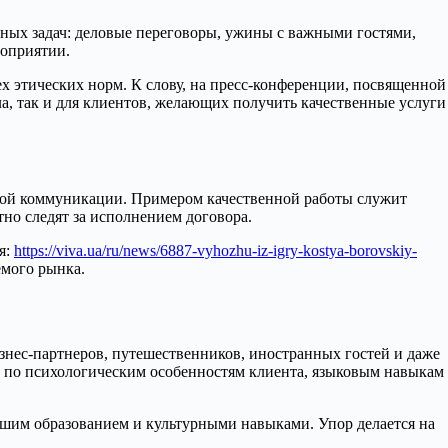
чных задач: деловые переговоры, ужины с важными гостями,
роприятии.
х этических норм. К слову, на пресс-конференции, посвященной
ла, так и для клиентов, желающих получить качественные услуги
нной коммуникации. Примером качественной работы служит
но следят за исполнением договора.
я:
https://viva.ua/ru/news/6887-vyhozhu-iz-igry-kostya-borovskiy-
емого рынка.
знес-партнеров, путешественников, иностранных гостей и даже
в по психологическим особенностям клиента, языковым навыкам
сшим образованием и культурными навыками. Упор делается на