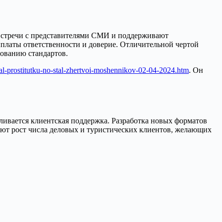
т встречи с представителями СМИ и поддерживают
платы ответственности и доверие. Отличительной чертой
вованию стандартов.
val-prostitutku-no-stal-zhertvoi-moshennikov-02-04-2024.htm
. Он
иливается клиентская поддержка. Разработка новых форматов
ют рост числа деловых и туристических клиентов, желающих