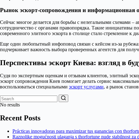
Рынок эскорт-сопровождения и информационная 
Сейчас многое делается для борьбы с нелегальными схемами – 
сотрудничество с органами правопорядка. Такие инициативы по
современного элитного эскорта в столице стало стремление к д
Еще один любопытный инфоповод связан с кейсом из-за рубежа
подчеркивает важность выбора проверенных агентств для получ
Перспективы эскорт Киева: взгляд в бу
Судя по экспертным оценкам и отзывам клиентов, элитный эскор
эскорт сопровождения Киев помогает делать сервис максималь
воспользоваться специальными
эскорт услугами
, а рынок стано
No results
Recent Posts
Prácticas innovadoras para maximizar tus ganancias con thorfortu
Raznolike mogućnosti ulaganja s thorfortune nude stabilnost za 