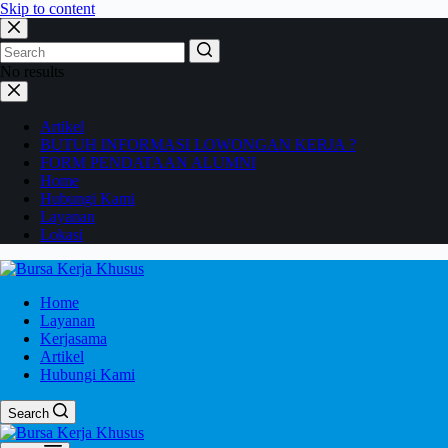
Skip to content
No results
Artikel
BUTUH INFORMASI LOWONGAN KERJA ?
FORM PENDATAAN ALUMNI
Home
Hubungi Kami
Layanan
Lokasi
Home
Layanan
Kerjasama
Artikel
Hubungi Kami
Search