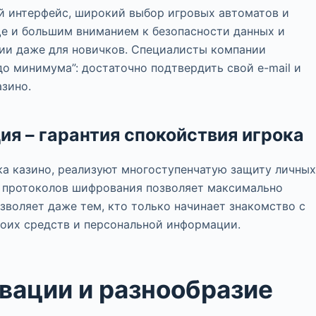
й интерфейс, широкий выбор игровых автоматов и
ще и большим вниманием к безопасности данных и
ии даже для новичков. Специалисты компании
до минимума”: достаточно подтвердить свой e-mail и
азино.
ия – гарантия спокойствия игрока
а казино, реализуют многоступенчатую защиту личны
х протоколов шифрования позволяет максимально
озволяет даже тем, кто только начинает знакомство с
воих средств и персональной информации.
овации и разнообразие