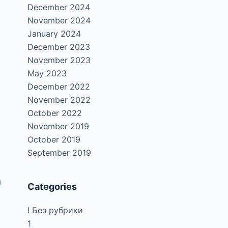
December 2024
November 2024
January 2024
December 2023
November 2023
May 2023
December 2022
November 2022
October 2022
November 2019
October 2019
September 2019
ы
Categories
! Без рубрики
1