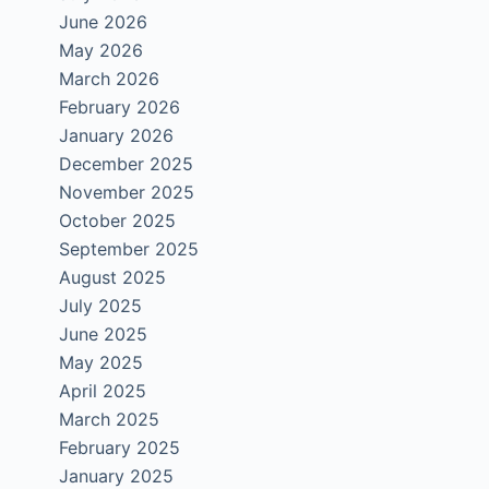
June 2026
May 2026
March 2026
February 2026
January 2026
December 2025
November 2025
October 2025
September 2025
х
August 2025
July 2025
June 2025
May 2025
April 2025
March 2025
February 2025
January 2025