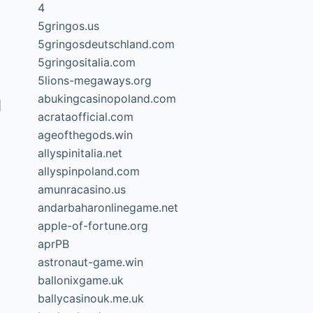
4
5gringos.us
5gringosdeutschland.com
5gringositalia.com
5lions-megaways.org
м
abukingcasinopoland.com
acrataofficial.com
ageofthegods.win
allyspinitalia.net
allyspinpoland.com
amunracasino.us
andarbaharonlinegame.net
apple-of-fortune.org
aprPB
astronaut-game.win
ballonixgame.uk
ballycasinouk.me.uk