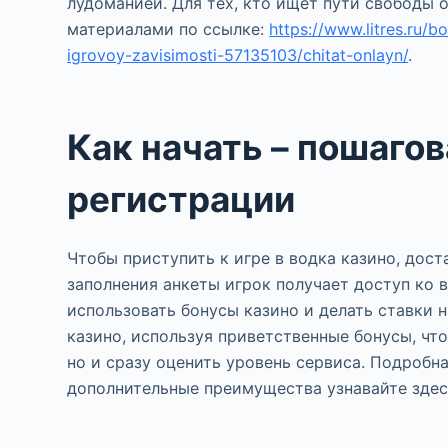
лудоманией. Для тех, кто ищет пути свободы о
материалами по ссылке:
https://www.litres.ru/
igrovoy-zavisimosti-57135103/chitat-onlayn/
.
Как начать – пошагов
регистрации
Чтобы приступить к игре в водка казино, дос
заполнения анкеты игрок получает доступ ко
использовать бонусы казино и делать ставки 
казино, используя приветственные бонусы, чт
но и сразу оценить уровень сервиса. Подробн
дополнительные преимущества узнавайте зде