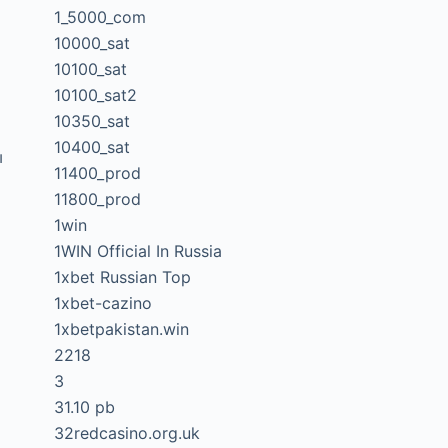
1_5000_com
10000_sat
10100_sat
10100_sat2
10350_sat
10400_sat
ы
11400_prod
11800_prod
1win
1WIN Official In Russia
1xbet Russian Top
1xbet-cazino
1xbetpakistan.win
2218
3
31.10 pb
32redcasino.org.uk