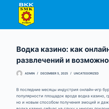
S
k
i
p
t
o
c
Водка казино: как онлай
o
n
развлечений и возможно
t
e
ADMIN
DECEMBER 5, 2025
UNCATEGORIZED
n
t
В последние месяцы индустрия онлайн-игр бур
популярности площадок вроде водка казино, гд
но и новым способом получения эмоций и даже
водка казино сейчас на слуху у многих поклон