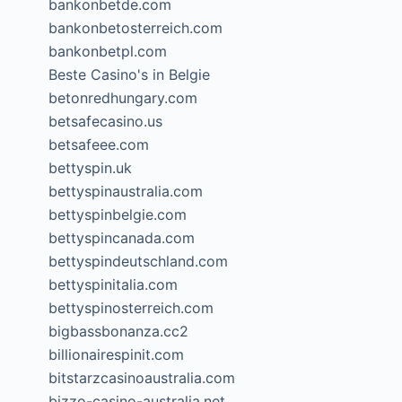
bankonbetde.com
bankonbetosterreich.com
bankonbetpl.com
Beste Casino's in Belgie
betonredhungary.com
betsafecasino.us
betsafeee.com
bettyspin.uk
bettyspinaustralia.com
bettyspinbelgie.com
bettyspincanada.com
bettyspindeutschland.com
bettyspinitalia.com
bettyspinosterreich.com
bigbassbonanza.cc2
billionairespinit.com
bitstarzcasinoaustralia.com
bizzo-casino-australia.net