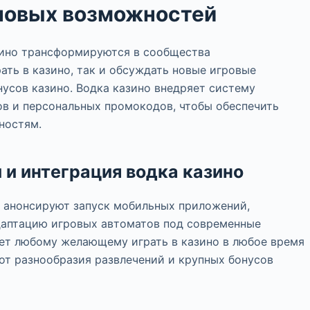
 новых возможностей
зино трансформируются в сообщества
ть в казино, так и обсуждать новые игровые
усов казино. Водка казино внедряет систему
ов и персональных промокодов, чтобы обеспечить
ностям.
 и интеграция водка казино
, анонсируют запуск мобильных приложений,
даптацию игровых автоматов под современные
ет любому желающему играть в казино в любое время
 от разнообразия развлечений и крупных бонусов