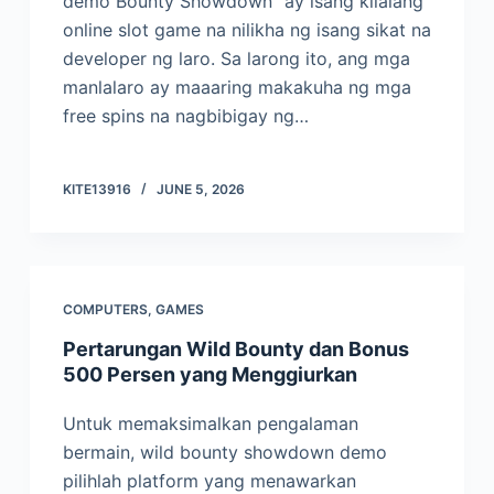
demo Bounty Showdown” ay isang kilalang
online slot game na nilikha ng isang sikat na
developer ng laro. Sa larong ito, ang mga
manlalaro ay maaaring makakuha ng mga
free spins na nagbibigay ng…
KITE13916
JUNE 5, 2026
COMPUTERS, GAMES
Pertarungan Wild Bounty dan Bonus
500 Persen yang Menggiurkan
Untuk memaksimalkan pengalaman
bermain, wild bounty showdown demo
pilihlah platform yang menawarkan