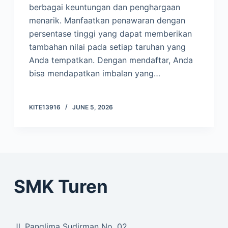
berbagai keuntungan dan penghargaan
menarik. Manfaatkan penawaran dengan
persentase tinggi yang dapat memberikan
tambahan nilai pada setiap taruhan yang
Anda tempatkan. Dengan mendaftar, Anda
bisa mendapatkan imbalan yang…
KITE13916
JUNE 5, 2026
SMK Turen
Jl. Panglima Sudirman No. 02