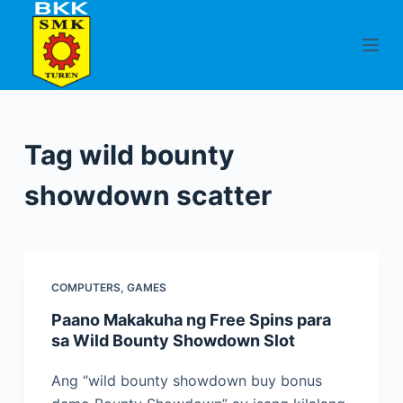
S
k
i
p
t
o
Tag
wild bounty
c
o
showdown scatter
n
t
e
n
COMPUTERS, GAMES
t
Paano Makakuha ng Free Spins para
sa Wild Bounty Showdown Slot
Ang “wild bounty showdown buy bonus