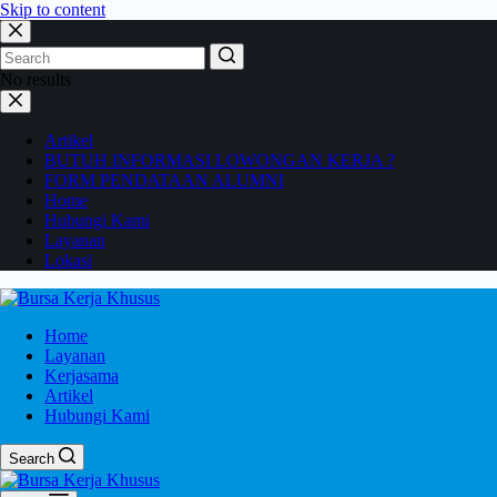
Skip to content
No results
Artikel
BUTUH INFORMASI LOWONGAN KERJA ?
FORM PENDATAAN ALUMNI
Home
Hubungi Kami
Layanan
Lokasi
Home
Layanan
Kerjasama
Artikel
Hubungi Kami
Search