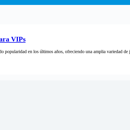
para VIPs
o popularidad en los últimos años, ofreciendo una amplia variedad de j