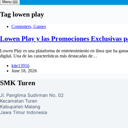
Menu
Tag
lowen play
Computers, Games
Lowen Play y las Promociones Exclusivas 
Lowen Play es una plataforma de entretenimiento en línea que ha ganad
digital. Una de las características más destacadas de…
kite13916
June 18, 2026
SMK Turen
Jl. Panglima Sudirman No. 02
Kecamatan Turen
Kabupaten Malang
Jawa Timur Indonesia