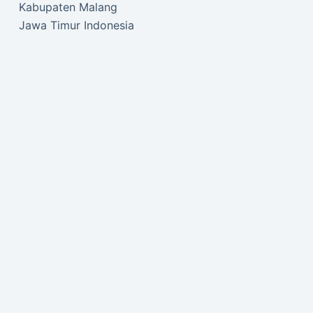
Kabupaten Malang
Jawa Timur Indonesia